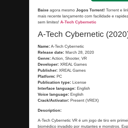
Baixe
agora mesmo
Jogos Torrent!
Torrent e li
mais recente lançamento com facilidade e rapidez
sem limites!
A-Tech Cybernetic
A-Tech Cybernetic (2020
Name:
A-Tech Cybernetic
Release date:
March 28, 2020
Genre:
Action, Shooter, VR
Developer:
XREAL Games
Publisher:
XREAL Games
Platform:
PC
Publication type:
License
Interface language:
English
Voice language:
English
Crack/Activator:
Present (VREX)
Description:
A-Tech Cybernetic VR é um jogo de tiro em primei
biomédico invadido por mutantes e monstros. Exp