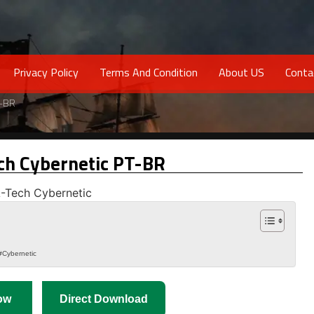
Privacy Policy
Terms And Condition
About US
Conta
T-BR
ch Cybernetic PT-BR
#Cybernetic
ow
Direct Download