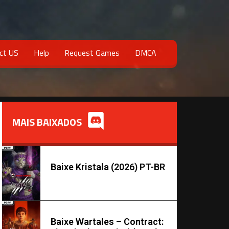
ct US
Help
Request Games
DMCA
MAIS BAIXADOS
Baixe Kristala (2026) PT-BR
Baixe Wartales – Contract: