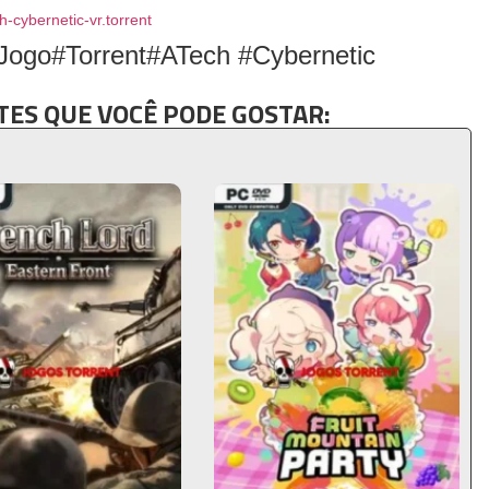
h-cybernetic-vr.torrent
Jogo#Torrent#ATech #Cybernetic
ES QUE VOCÊ PODE GOSTAR: