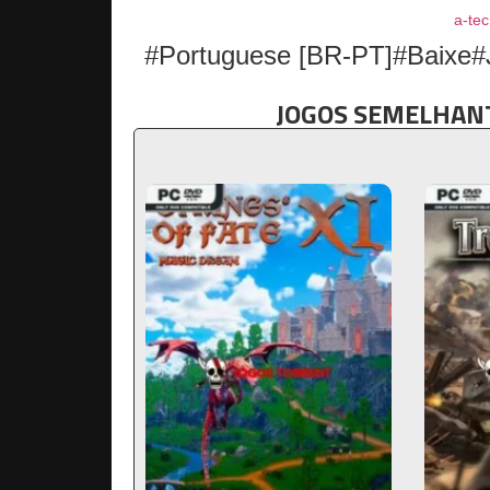
a-tec
#Portuguese [BR-PT]#Baixe#
JOGOS SEMELHANT