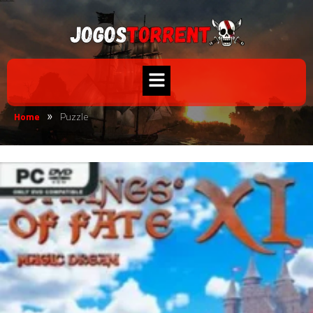
Home
Puzzle
»