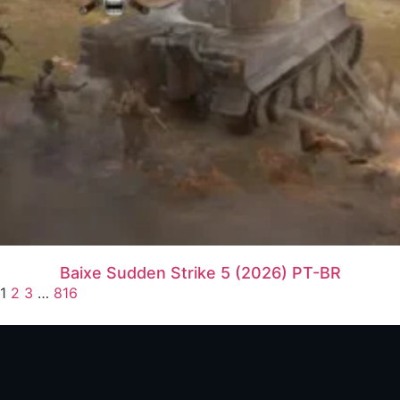
Baixe Sudden Strike 5 (2026) PT-BR
1
2
3
…
816