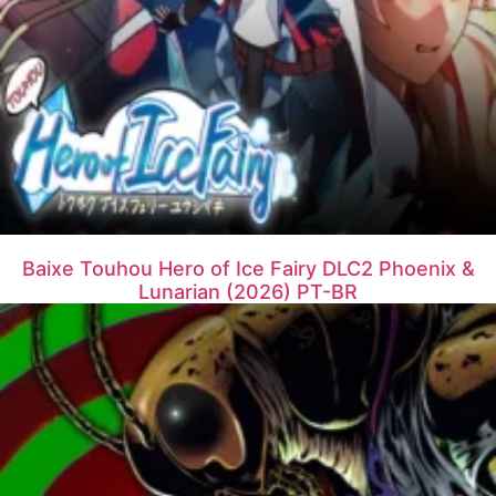
Baixe Touhou Hero of Ice Fairy DLC2 Phoenix &
Lunarian (2026) PT-BR