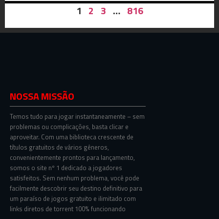
1
2
3
…
816
NOSSA MISSÃO
Temos tudo para jogar instantaneamente – sem
problemas ou complicações, basta clicar e
aproveitar. Com uma biblioteca crescente de
títulos gratuitos de vários gêneros,
convenientemente prontos para lançamento,
somos o site nº 1 dedicado a jogadores
satisfeitos. Sem nenhum problema, você pode
facilmente descobrir seu destino definitivo para
um paraíso de jogos gratuito e ilimitado com
links diretos de torrent 100% funcionando