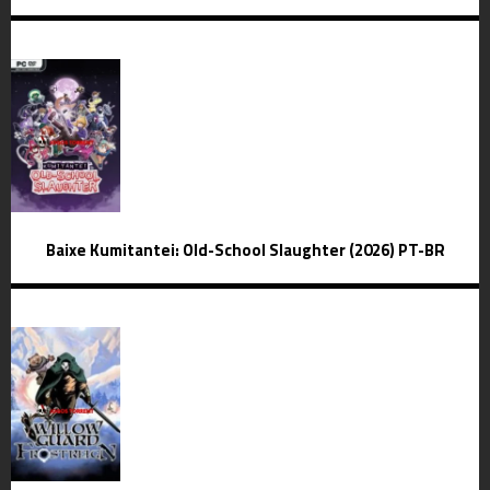
Baixe Kumitantei: Old-School Slaughter (2026) PT-BR