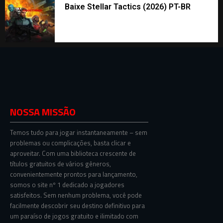
Baixe Stellar Tactics (2026) PT-BR
NOSSA MISSÃO
Temos tudo para jogar instantaneamente – sem
problemas ou complicações, basta clicar e
aproveitar. Com uma biblioteca crescente de
títulos gratuitos de vários gêneros,
convenientemente prontos para lançamento,
somos o site nº 1 dedicado a jogadores
satisfeitos. Sem nenhum problema, você pode
facilmente descobrir seu destino definitivo para
um paraíso de jogos gratuito e ilimitado com