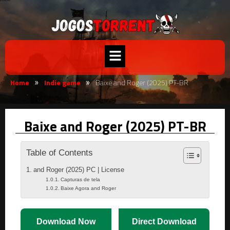
Home
Indie game
Baixe and Roger (2025) PT-BR
»
»
Baixe and Roger (2025) PT-BR
Table of Contents
and Roger (2025) PC | License
Capturas de tela
Baixe Agora and Roger
Download Now
Direct Download