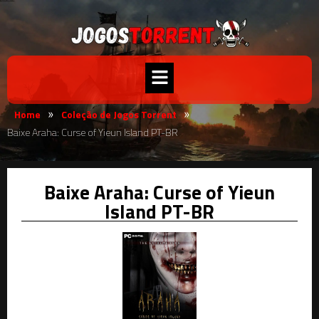
Home
Coleção de Jogos Torrent
»
»
Baixe Araha: Curse of Yieun Island PT-BR
Baixe Araha: Curse of Yieun
Island PT-BR