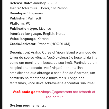
Release date:
January 6, 2020
Genre:
Adventure, Horror, 1st Person
Developer:
Inigames
Publisher:
Palmsoft
Platform:
PC
Publication type:
License
Interface language:
English, Korean
Voice language:
Korean
Crack/Activator:
Present (HOODLUM)
Description:
Araha: Curse of Yieun Island é um jogo de
terror de sobrevivência. Você explorará o hospital da ilha
como um menino em busca de sua irmã. Partindo de um
hospital abandonado, você viajará por uma ilha
amaldiçoada que abrange o santuário de Sharman, um
cemitério na montanha e muito mais. Longe dos
fantasmas, você deve sobreviver e encontrar sua irmã!
Você pode gostar:
https://jogostorrent.net.br/
north-of-
iraq-part-1
/
‎
System requirements: