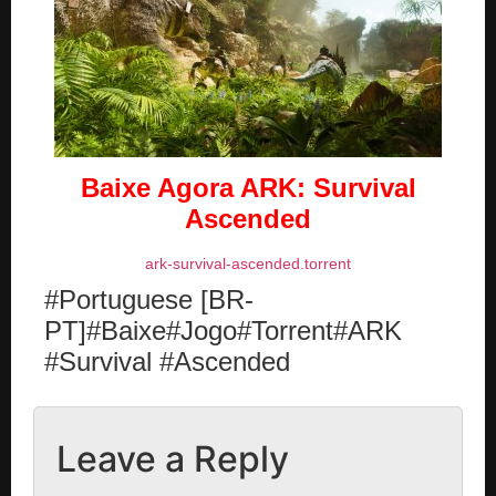
Baixe Agora
ARK: Survival
Ascended
ark-survival-ascended.torrent
#Portuguese [BR-
PT]#Baixe#Jogo#Torrent#ARK
#Survival #Ascended
Leave a Reply