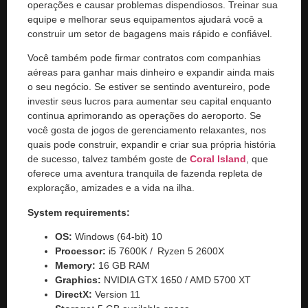
operações e causar problemas dispendiosos. Treinar sua
equipe e melhorar seus equipamentos ajudará você a
construir um setor de bagagens mais rápido e confiável.
Você também pode firmar contratos com companhias
aéreas para ganhar mais dinheiro e expandir ainda mais
o seu negócio. Se estiver se sentindo aventureiro, pode
investir seus lucros para aumentar seu capital enquanto
continua aprimorando as operações do aeroporto. Se
você gosta de jogos de gerenciamento relaxantes, nos
quais pode construir, expandir e criar sua própria história
de sucesso, talvez também goste de
Coral Island
, que
oferece uma aventura tranquila de fazenda repleta de
exploração, amizades e a vida na ilha.
System requirements:
OS:
Windows (64-bit) 10
Processor:
i5 7600K / Ryzen 5 2600X
Memory:
16 GB RAM
Graphics:
NVIDIA GTX 1650 / AMD 5700 XT
DirectX:
Version 11