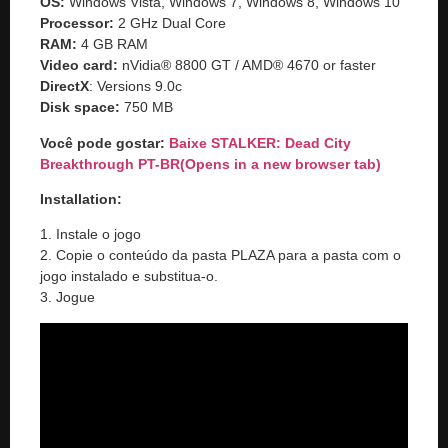
OS:
Windows Vista, Windows 7, Windows 8, Windows 10
Processor:
2 GHz Dual Core
RAM:
4 GB RAM
Video card:
nVidia® 8800 GT / AMD® 4670 or faster
DirectX
: Versions 9.0c
Disk space:
750 MB
Você pode gostar:
Baixe STALKER: Dead City
Breakthrough PT-BR
(Opens in a new browser tab)
Installation:
1. Instale o jogo
2. Copie o conteúdo da pasta PLAZA para a pasta com o
jogo instalado e substitua-o.
3. Jogue