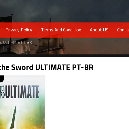
Privacy Policy
Terms And Condition
About US
Conta
ord ULTIMATE PT-BR
f the Sword ULTIMATE PT-BR