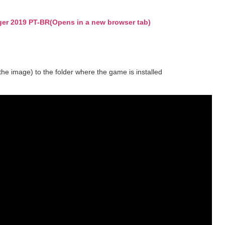
ger 2019 PT-BR
(Opens in a new browser tab)
he image) to the folder where the game is installed