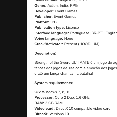
Release date:
August 23, 2019
Genre:
Action, Indie, RPG
Developer:
Event Games
Publisher:
Event Games
Platform:
PC
Publication type:
License
Interface language:
Portuguese [BR-PT], English
Voice language:
None
Crack/Activator:
Present (HOODLUM)
Description:
Strength of the Sword ULTIMATE é um jogo de açã
táticas dos jogos de luta com a emoção dos jog
e até um lança-chamas na batalha!
System requirements:
OS:
Windows 7, 8, 10
Processor:
Core 2 Duo, 1.6 GHz
RAM:
2 GB RAM
Video card:
DirectX 10 compatible video card
DirectX:
Versions 10