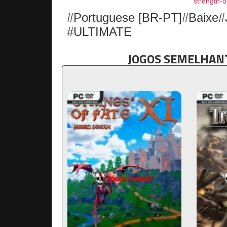
strength-o
#Portuguese [BR-PT]#Baixe#
#ULTIMATE
JOGOS SEMELHANT