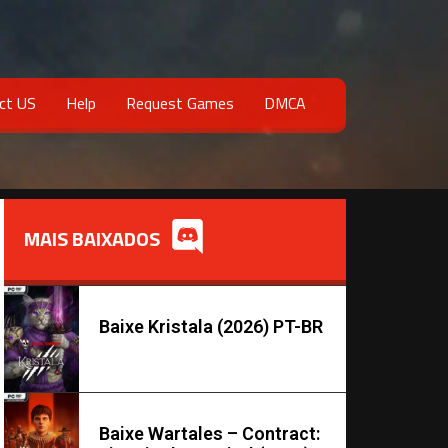
ct US
Help
Request Games
DMCA
MAIS BAIXADOS
Baixe Kristala (2026) PT-BR
Baixe Wartales – Contract: