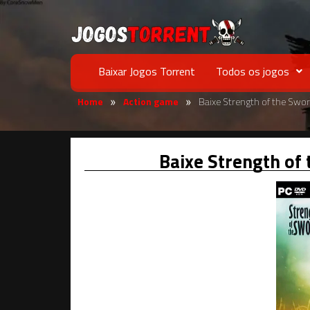
Baixar Jogos Torrent
Todos os jogos
Home
Action game
Baixe Strength of the Sw
»
»
Baixe Strength o