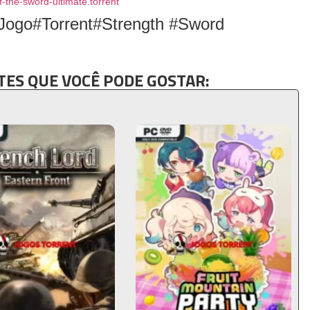
f-the-sword-ultimate.torrent
Jogo#Torrent#Strength #Sword
ES QUE VOCÊ PODE GOSTAR: