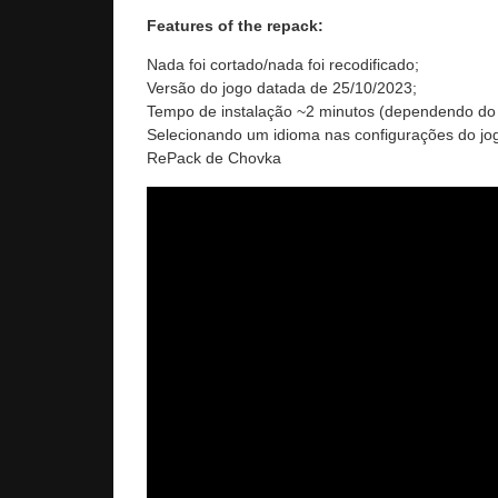
Features of the repack:
Nada foi cortado/nada foi recodificado;
Versão do jogo datada de 25/10/2023;
Tempo de instalação ~2 minutos (dependendo do
Selecionando um idioma nas configurações do jo
RePack de Chovka