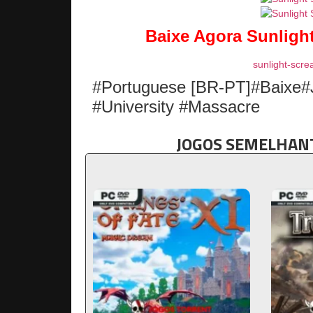
Baixe Agora
Sunlight
sunlight-scre
#Portuguese [BR-PT]#Baixe#
#University #Massacre
JOGOS SEMELHANT