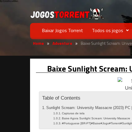
Baixar Jogos Torrent
Todos os jogos
Home
Adventure
Baixe Sunlight Scream: Univ
»
»
Baixe Sunlight Scream: 
Table of Contents
Sunlight Scream: University Massacre (2023) PC
Capturas de tela
Baixe Agora Sunlight Scream: University Massacre
#Portuguese [BR-PT]#Baixe#Jogo#Torrent#Sunligh