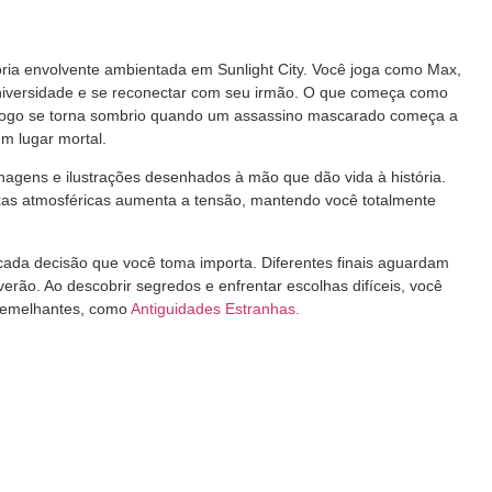
ória envolvente ambientada em Sunlight City. Você joga como Max,
universidade e se reconectar com seu irmão. O que começa como
 logo se torna sombrio quando um assassino mascarado começa a
m lugar mortal.
nagens e ilustrações desenhados à mão que dão vida à história.
ixas atmosféricas aumenta a tensão, mantendo você totalmente
cada decisão que você toma importa. Diferentes finais aguardam
rão. Ao descobrir segredos e enfrentar escolhas difíceis, você
 semelhantes, como
Antiguidades Estranhas.