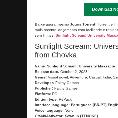
Download N
Baixe
agora mesmo
Jogos Torrent!
Torrent e li
mais recente lançamento com facilidade e rapidez
sem limites!
Sunlight Scream: University Mass
Sunlight Scream: Univer
from Chovka
Name
:
Sunlight Scream: University Massacre
Release date:
October 2, 2023
Genre:
Visual novel, Adventure, Casual, Indie, Si
Developer:
Faithy Games
Publisher:
Faithy Games
Platform:
PC
Edition type
: RePack
Interface language:
Portuguese [BR-PT] Engli
Voice language
: None
Crack/Activator:
Sewn in (TENOKE)