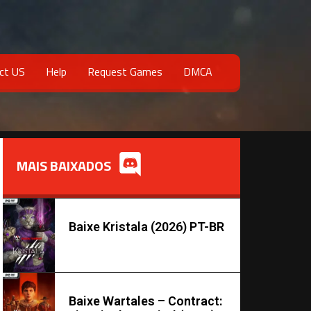
ct US
Help
Request Games
DMCA
MAIS BAIXADOS
Baixe Kristala (2026) PT-BR
Baixe Wartales – Contract: