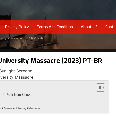
Privacy Policy
Terms And Condition
About US
Conta
ersity Massacre (2023) PT-BR
University Massacre (2023) PT-BR
 | RePack from Chovka
t #Scream #University #Massacre