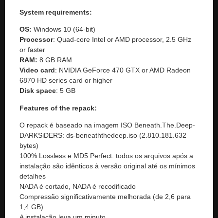
System requirements:
OS:
Windows 10 (64-bit)
Processor
: Quad-core Intel or AMD processor, 2.5 GHz
or faster
RAM:
8 GB RAM
Video card
: NVIDIA GeForce 470 GTX or AMD Radeon
6870 HD series card or higher
Disk space
: 5 GB
Features of the repack:
O repack é baseado na imagem ISO Beneath.The.Deep-
DARKSiDERS: ds-beneaththedeep.iso (2.810.181.632
bytes)
100% Lossless e MD5 Perfect: todos os arquivos após a
instalação são idênticos à versão original até os mínimos
detalhes
NADA é cortado, NADA é recodificado
Compressão significativamente melhorada (de 2,6 para
1,4 GB)
A instalação leva um minuto