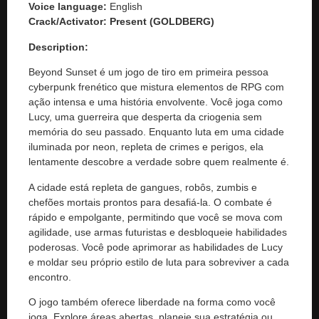
Voice language:
English
Crack/Activator:
Present (GOLDBERG)
Description:
Beyond Sunset é um jogo de tiro em primeira pessoa
cyberpunk frenético que mistura elementos de RPG com
ação intensa e uma história envolvente. Você joga como
Lucy, uma guerreira que desperta da criogenia sem
memória do seu passado. Enquanto luta em uma cidade
iluminada por neon, repleta de crimes e perigos, ela
lentamente descobre a verdade sobre quem realmente é.
A cidade está repleta de gangues, robôs, zumbis e
chefões mortais prontos para desafiá-la. O combate é
rápido e empolgante, permitindo que você se mova com
agilidade, use armas futuristas e desbloqueie habilidades
poderosas. Você pode aprimorar as habilidades de Lucy
e moldar seu próprio estilo de luta para sobreviver a cada
encontro.
O jogo também oferece liberdade na forma como você
joga. Explore áreas abertas, planeje sua estratégia ou