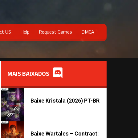
ct US
Help
Request Games
DMCA
MAIS BAIXADOS
Baixe Kristala (2026) PT-BR
Baixe Wartales – Contract: