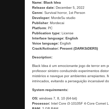
Name: Black Idea
Release date:
December 5, 2022
Genre:
Survival horror, 1st Person
Developer:
MordeSu studio
Publisher
: Mordecai
Platform
: PC
Publication type:
License
Interface language: English
Voice language:
English
Crack/Activator:
Present (DARKSiDERS)
Description:
Black Idea é um emocionante jogo de terror em 
professor sinistro conduzindo experimentos disto
mistérios e navegue por ambientes arrepiantes. 
intrincados, evitando a perseguição incansável d
System requirements:
OS:
windows 7, 8, 10 (64-bit)
Processor:
Intel Core i3-10105F 4-Core Comet
RAM:
2 GB RAM