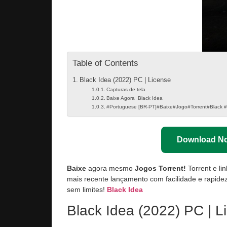
Table of Contents
Black Idea (2022) PC | License
Capturas de tela
Baixe Agora Black Idea
#Portuguese [BR-PT]#Baixe#Jogo#Torrent#Black 
Download N
Baixe
agora mesmo
Jogos Torrent!
Torrent e li
mais recente lançamento com facilidade e rapidez
sem limites!
Black Idea
Black Idea (2022) PC | L