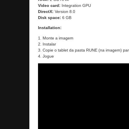
Video card:
Integration GPU
DirectX:
Version 8.0
Disk space:
6 GB
Installation:
1. Monte a imagem
2. Instalar
3. Copie o tablet da pasta RUNE (na imagem) para
4. Jogue