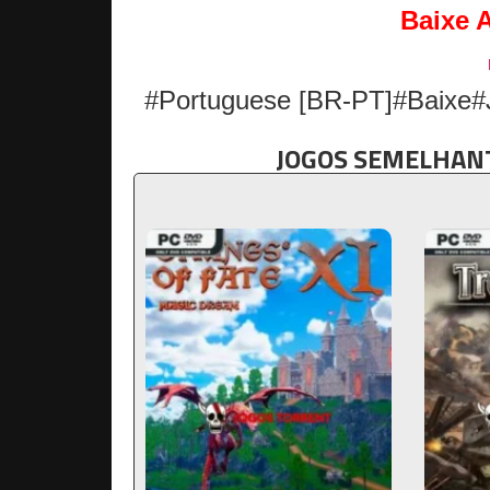
Baixe 
#Portuguese [BR-PT]#Baixe#
JOGOS SEMELHANT