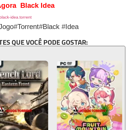
Agora Black Idea
black-idea.torrent
Jogo#Torrent#Black #Idea
ES QUE VOCÊ PODE GOSTAR: