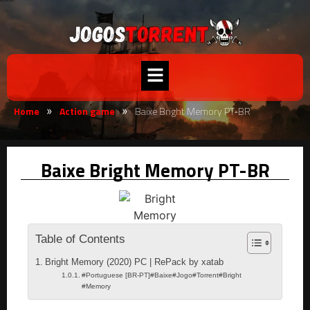
Home
Action game
Baixe Bright Memory PT-BR
»
»
Baixe Bright Memory PT-BR
Table of Contents
Bright Memory (2020) PC | RePack by xatab
#Portuguese [BR-PT]#Baixe#Jogo#Torrent#Bright
#Memory