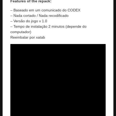
Features of the repack:
– Baseado em um comunicado do CODEX
– Nada cortado / Nada recodificado
– Versão do jogo v 1.0
– Tempo de instalação 2 minutos (depende do
computador)
Reembalar por xatab