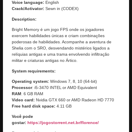
Voice language:
English
Crack/Activator:
Sewn in (CODEX)
Description:
Bright Memory é um jogo FPS onde os jogadores
exercem habilidades únicas e criam combinações
poderosas de habilidades. Acompanhe a aventura de
Shelia com o SRO, desvendando mistérios ligados a
relíquias antigas e uma trama envolvendo infiltração
militar e criaturas antigas no Ártico.
System requirements:
Operating system:
Windows 7, 8, 10 (64-bit)
Processor
: i5-3470 INTEL or AMD Equivalent
RAM
: 6 GB RAM
Video card:
Nvidia GTX 660 or AMD Radeon HD 7770
Free hard disk space:
4.11 GB
Você pode
gostar:
https://jogostorrent.net.br/
florence
/