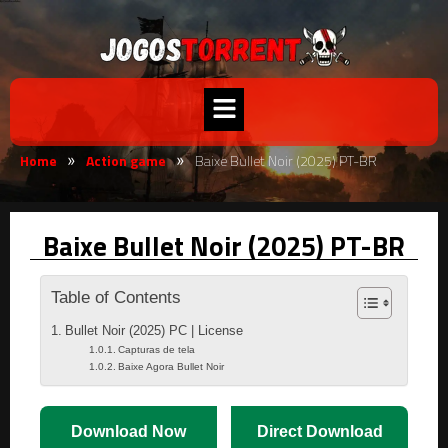
Home
Action game
Baixe Bullet Noir (2025) PT-BR
»
»
Baixe Bullet Noir (2025) PT-BR
Table of Contents
Bullet Noir (2025) PC | License
Capturas de tela
Baixe Agora Bullet Noir
Download Now
Direct Download