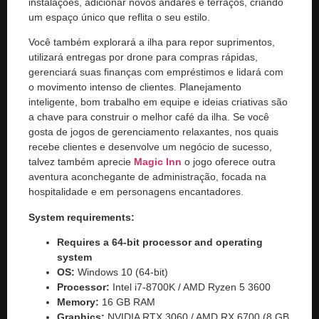
instalações, adicionar novos andares e terraços, criando
um espaço único que reflita o seu estilo.
Você também explorará a ilha para repor suprimentos,
utilizará entregas por drone para compras rápidas,
gerenciará suas finanças com empréstimos e lidará com
o movimento intenso de clientes. Planejamento
inteligente, bom trabalho em equipe e ideias criativas são
a chave para construir o melhor café da ilha. Se você
gosta de jogos de gerenciamento relaxantes, nos quais
recebe clientes e desenvolve um negócio de sucesso,
talvez também aprecie
Magic Inn
o jogo oferece outra
aventura aconchegante de administração, focada na
hospitalidade e em personagens encantadores.
System requirements:
Requires a 64-bit processor and operating
system
OS:
Windows 10 (64-bit)
Processor:
Intel i7-8700K / AMD Ryzen 5 3600
Memory:
16 GB RAM
Graphics:
NVIDIA RTX 3060 / AMD RX 6700 (8 GB