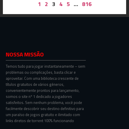
1
2
3
4
5
…
816
NOSSA MISSÃO
Temos tudo para jogar instantaneamente – sem
problemas ou complicações, basta clicar e
aproveitar. Com uma biblioteca crescente de
títulos gratuitos de vários gêneros,
convenientemente prontos para lançamento,
somos o site nº 1 dedicado a jogadores
satisfeitos. Sem nenhum problema, você pode
facilmente descobrir seu destino definitivo para
um paraíso de jogos gratuito e ilimitado com
links diretos de torrent 100% funcionando