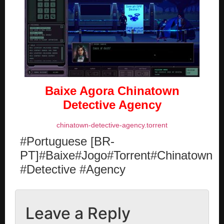
Baixe Agora
Chinatown
Detective Agency
chinatown-detective-agency.torrent
#Portuguese [BR-
PT]#Baixe#Jogo#Torrent#Chinatown
#Detective #Agency
Leave a Reply