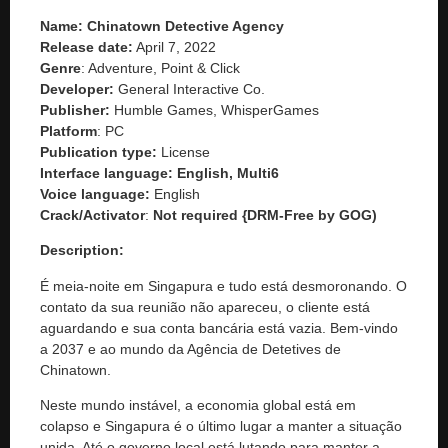
Name:
Chinatown Detective Agency
Release date:
April 7, 2022
Genre
: Adventure, Point & Click
Developer:
General Interactive Co.
Publisher:
Humble Games, WhisperGames
Platform
: PC
Publication type:
License
Interface language: English, Multi6
Voice language:
English
Crack/Activator
:
Not required {DRM-Free by GOG)
Description:
É meia-noite em Singapura e tudo está desmoronando. O
contato da sua reunião não apareceu, o cliente está
aguardando e sua conta bancária está vazia. Bem-vindo
a 2037 e ao mundo da Agência de Detetives de
Chinatown.
Neste mundo instável, a economia global está em
colapso e Singapura é o último lugar a manter a situação
unida. Até o governo local está lutando para manter a