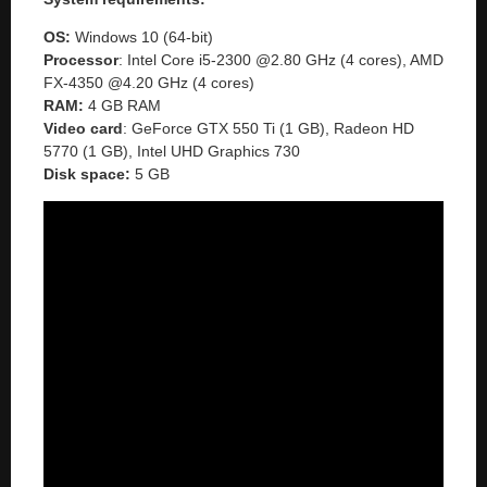
OS:
Windows 10 (64-bit)
Processor
: Intel Core i5-2300 @2.80 GHz (4 cores), AMD
FX-4350 @4.20 GHz (4 cores)
RAM:
4 GB RAM
Video card
: GeForce GTX 550 Ti (1 GB), Radeon HD
5770 (1 GB), Intel UHD Graphics 730
Disk space:
5 GB