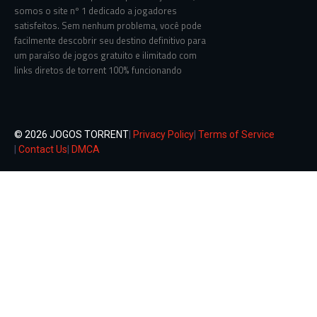
somos o site nº 1 dedicado a jogadores
satisfeitos. Sem nenhum problema, você pode
facilmente descobrir seu destino definitivo para
um paraíso de jogos gratuito e ilimitado com
links diretos de torrent 100% funcionando
© 2026 JOGOS TORRENT
|
Privacy Policy
|
Terms of Service
|
Contact Us
|
DMCA