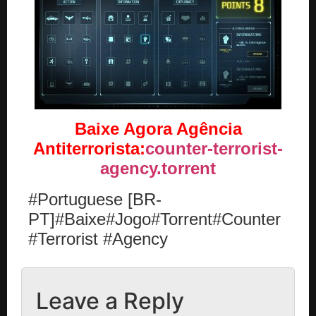
Baixe Agora Agência
Antiterrorista:
counter-terrorist-
agency.torrent
#Portuguese [BR-
PT]#Baixe#Jogo#Torrent#Counter
#Terrorist #Agency
Leave a Reply