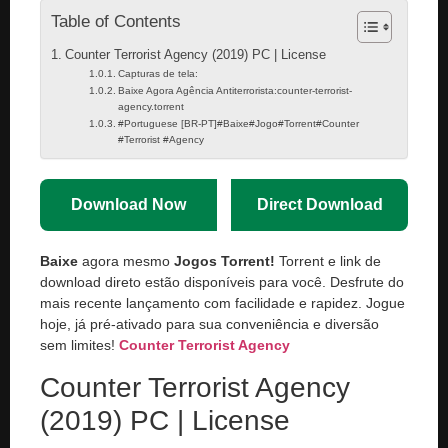
Table of Contents
Counter Terrorist Agency (2019) PC | License
Capturas de tela:
Baixe Agora Agência Antiterrorista:counter-terrorist-
agency.torrent
#Portuguese [BR-PT]#Baixe#Jogo#Torrent#Counter
#Terrorist #Agency
Download Now
Direct Download
Baixe
agora mesmo
Jogos Torrent!
Torrent e link de
download direto estão disponíveis para você. Desfrute do
mais recente lançamento com facilidade e rapidez. Jogue
hoje, já pré-ativado para sua conveniência e diversão
sem limites!
Counter Terrorist Agency
Counter Terrorist Agency
(2019) PC | License