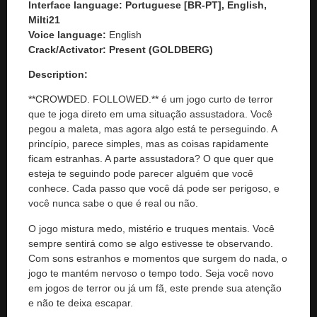
Interface language: Portuguese [BR-PT], English,
Milti21
Voice language:
English
Crack/Activator:
Present (GOLDBERG)
Description:
**CROWDED. FOLLOWED.** é um jogo curto de terror
que te joga direto em uma situação assustadora. Você
pegou a maleta, mas agora algo está te perseguindo. A
princípio, parece simples, mas as coisas rapidamente
ficam estranhas. A parte assustadora? O que quer que
esteja te seguindo pode parecer alguém que você
conhece. Cada passo que você dá pode ser perigoso, e
você nunca sabe o que é real ou não.
O jogo mistura medo, mistério e truques mentais. Você
sempre sentirá como se algo estivesse te observando.
Com sons estranhos e momentos que surgem do nada, o
jogo te mantém nervoso o tempo todo. Seja você novo
em jogos de terror ou já um fã, este prende sua atenção
e não te deixa escapar.