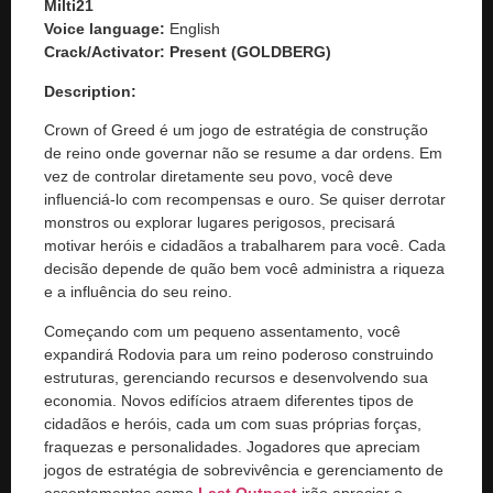
Milti21
Voice language:
English
Crack/Activator:
Present (GOLDBERG)
Description:
Crown of Greed é um jogo de estratégia de construção
de reino onde governar não se resume a dar ordens. Em
vez de controlar diretamente seu povo, você deve
influenciá-lo com recompensas e ouro. Se quiser derrotar
monstros ou explorar lugares perigosos, precisará
motivar heróis e cidadãos a trabalharem para você. Cada
decisão depende de quão bem você administra a riqueza
e a influência do seu reino.
Começando com um pequeno assentamento, você
expandirá Rodovia para um reino poderoso construindo
estruturas, gerenciando recursos e desenvolvendo sua
economia. Novos edifícios atraem diferentes tipos de
cidadãos e heróis, cada um com suas próprias forças,
fraquezas e personalidades. Jogadores que apreciam
jogos de estratégia de sobrevivência e gerenciamento de
assentamentos como
Last Outpost
irão apreciar o