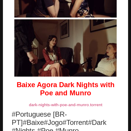
Baixe Agora
Dark Nights with
Poe and Munro
dark-nights-with-poe-and-munro.torrent
#Portuguese [BR-
PT]#Baixe#Jogo#Torrent#Dark
#Nights #Poe #Munro