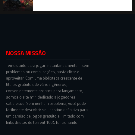
NOSSA MISSÃO
Temos tudo para jogar instantaneamente – sem
problemas ou complicações, basta clicar e
aproveitar. Com uma biblioteca crescente de
títulos gratuitos de vários gêneros,
convenientemente prontos para lançamento,
somos o site nº 1 dedicado a jogadores
satisfeitos. Sem nenhum problema, você pode
facilmente descobrir seu destino definitivo para
um paraíso de jogos gratuito e ilimitado com
links diretos de torrent 100% funcionando