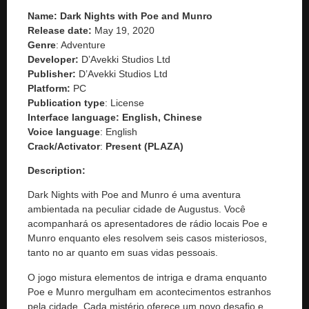
Name: Dark Nights with Poe and Munro
Release date:
May 19, 2020
Genre
: Adventure
Developer:
D’Avekki Studios Ltd
Publisher:
D’Avekki Studios Ltd
Platform:
PC
Publication type
: License
Interface language: English, Chinese
Voice language
: English
Crack/Activator
:
Present (PLAZA)
Description:
Dark Nights with Poe and Munro é uma aventura
ambientada na peculiar cidade de Augustus. Você
acompanhará os apresentadores de rádio locais Poe e
Munro enquanto eles resolvem seis casos misteriosos,
tanto no ar quanto em suas vidas pessoais.
O jogo mistura elementos de intriga e drama enquanto
Poe e Munro mergulham em acontecimentos estranhos
pela cidade. Cada mistério oferece um novo desafio e