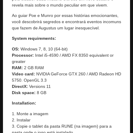
revela mais sobre o mundo peculiar em que vivem.
Ao guiar Poe e Munro por essas histórias emocionantes,
você descobrirá segredos e encontrará eventos incomuns
que fazem de Augustus um lugar inesquecível.
System requirements:
OS:
Windows 7, 8, 10 (64-bit)
Processor:
Intel i5-4590 / AMD FX 8350 equivalent or
greater
RAM:
2 GB RAM
Video card:
NVIDIA GeForce GTX 260 / AMD Radeon HD
5750. OpenGL 3.3
DirectX:
Versions 11
Disk space:
8 GB
Installation:
1. Monte a imagem
2. Instalar
3. Copie o tablet da pasta RUNE (na imagem) para a
pasta onde o jogo está instalado