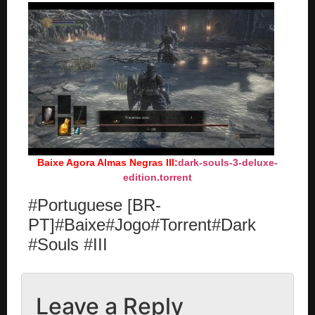
Baixe Agora Almas Negras III:
dark-souls-3-deluxe-
edition.torrent
#Portuguese [BR-
PT]#Baixe#Jogo#Torrent#Dark
#Souls #III
Leave a Reply