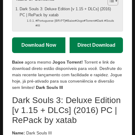
Dark Souls 3: Deluxe Edition [v 1.15 + DLCs] (2016)
PC | RePack by xatab
#Portuguese [BR-PT]#Baixe#Jogo#Torrent#Dark #Souls
#III
Download Now
Direct Download
Baixe
agora mesmo
Jogos Torrent!
Torrent e link de
download direto estão disponíveis para você. Desfrute do
mais recente lançamento com facilidade e rapidez. Jogue
hoje, já pré-ativado para sua conveniência e diversão
sem limites!
Dark Souls III
Dark Souls 3: Deluxe Edition
[v 1.15 + DLCs] (2016) PC |
RePack by xatab
Name:
Dark Souls III