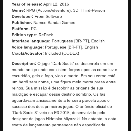
Year of release:
April 12, 2016
Genre:
RPG (Action/Adventure), 3D, Third-Person
Developer:
From Software
Publisher:
Namco Bandai Games
Platform:
PC
Edition type:
RePack
Interface language:
Portuguese [BR-PT], English
Voice language:
Portuguese [BR-PT], English
Crack/Activator:
Included (CODEX)
Description:
O jogo “Dark Souls” se desenrola em um
mundo antigo onde coexistem forças opostas como luz e
escuridão, gelo e fogo, vida e morte. Em seu cerne está
um herói sem nome, uma figura meio morta presa entre
reinos. Sua missão é descobrir as origens de sua
maldição e escapar desse destino sombrio. Os fãs
aguardavam ansiosamente a terceira parcela após o
sucesso dos dois primeiros jogos. O anúncio oficial de
“Dark Souls 3” veio na E3 2015, desenvolvido pelo
designer de jogos Hidetaka Miyazaki. No entanto, a data
exata de lançamento permanece não especificada.