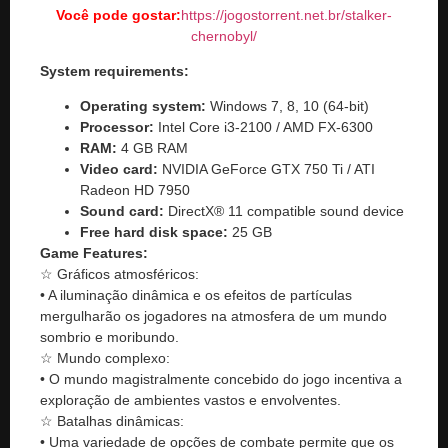
Você pode gostar:
https://jogostorrent.net.br/
stalker-
chernobyl
/
System requirements:
Operating system:
Windows 7, 8, 10 (64-bit)
Processor:
Intel Core i3-2100 / AMD FX-6300
RAM:
4 GB RAM
Video card:
NVIDIA GeForce GTX 750 Ti / ATI
Radeon HD 7950
Sound card:
DirectX® 11 compatible sound device
Free hard disk space:
25 GB
Game Features:
☆ Gráficos atmosféricos:
• A iluminação dinâmica e os efeitos de partículas
mergulharão os jogadores na atmosfera de um mundo
sombrio e moribundo.
☆ Mundo complexo:
• O mundo magistralmente concebido do jogo incentiva a
exploração de ambientes vastos e envolventes.
☆ Batalhas dinâmicas:
• Uma variedade de opções de combate permite que os