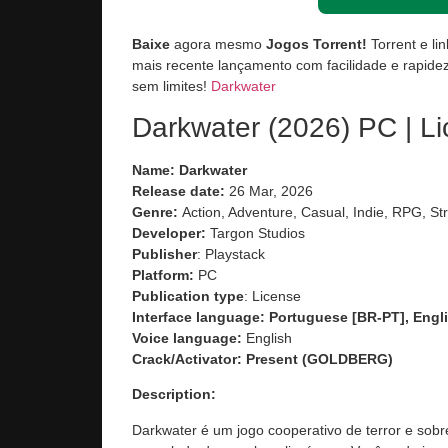
Baixe
agora mesmo
Jogos Torrent!
Torrent e li
mais recente lançamento com facilidade e rapidez
sem limites!
Darkwater
Darkwater (2026) PC | L
Name: Darkwater
Release date:
26 Mar, 2026
Genre:
Action, Adventure, Casual, Indie, RPG, St
Developer:
Targon Studios
Publisher
: Playstack
Platform:
PC
Publication type
: License
Interface language: Portuguese [BR-PT], Engli
Voice language:
English
Crack/Activator:
Present (GOLDBERG)
Description:
Darkwater é um jogo cooperativo de terror e sobr