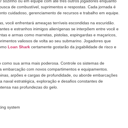
r sozinho ou em equipe com até três outros jogadores enquanto
busca de combustível, suprimentos e respostas. Cada jornada é
ento cuidadoso, gerenciamento de recursos e trabalho em equipe.
s, você enfrentará ameaças terríveis escondidas na escuridão.
antes e estranhos inimigos alienígenas se interpõem entre você e
tas e armas como marretas, pistolas, espingardas e maçaricos,
suprimentos valiosos de volta ao seu submarino. Jogadores que
como
Loan Shark
certamente gostarão da jogabilidade de risco e
o como sua arma mais poderosa. Controle os sistemas de
ua embarcação com novos compartimentos e equipamentos.
minas, arpões e cargas de profundidade, ou aborde embarcações
a naval estratégica, exploração e desafios constantes de
ntensa nas profundezas do gelo.
ting system