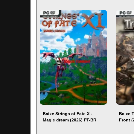
Baixe Strings of Fate XI:
Baixe 
Magic dream (2026) PT-BR
Front 