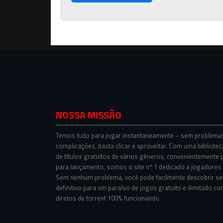
NOSSA MISSÃO
Temos tudo para jogar instantaneamente – sem problema
complicações, basta clicar e aproveitar. Com uma bibliotec
de títulos gratuitos de vários gêneros, convenientemente 
para lançamento, somos o site nº 1 dedicado a jogadores s
Sem nenhum problema, você pode facilmente descobrir se
definitivo para um paraíso de jogos gratuito e ilimitado co
diretos de torrent 100% funcionando