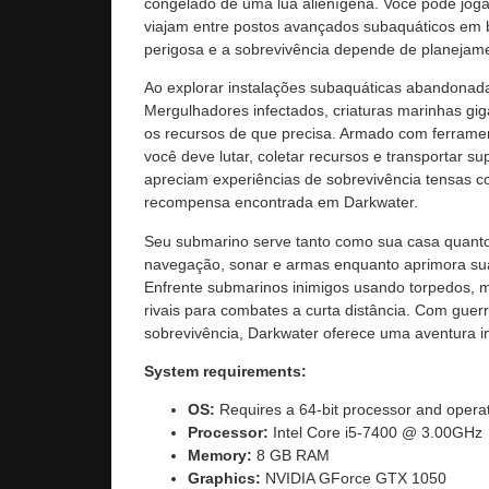
congelado de uma lua alienígena. Você pode joga
viajam entre postos avançados subaquáticos em 
perigosa e a sobrevivência depende de planejam
Ao explorar instalações subaquáticas abandonada
Mergulhadores infectados, criaturas marinhas gig
os recursos de que precisa. Armado com ferramen
você deve lutar, coletar recursos e transportar 
apreciam experiências de sobrevivência tensas 
recompensa encontrada em Darkwater.
Seu submarino serve tanto como sua casa quant
navegação, sonar e armas enquanto aprimora s
Enfrente submarinos inimigos usando torpedos, 
rivais para combates a curta distância. Com guerr
sobrevivência, Darkwater oferece uma aventura i
System requirements:
OS:
Requires a 64-bit processor and opera
Processor:
Intel Core i5-7400 @ 3.00GHz
Memory:
8 GB RAM
Graphics:
NVIDIA GForce GTX 1050