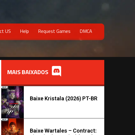
ct US
Help
Request Games
DMCA
MAIS BAIXADOS
Baixe Kristala (2026) PT-BR
Baixe Wartales – Contract: