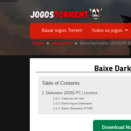
Baixar Jogos Torrent
Todos os jogos
Home
Adventure
Baixe Darkwater (2026) PT-
»
»
Baixe Dar
Table of Contents
Darkwater (2026) PC | License
Capturas de tela
Baixe Agora Darkwater
Baixe Darkwater PT-BR
Download N