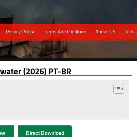
Privacy Policy
Terms And Condition
About US
Conta
BR
kwater (2026) PT-BR
ow
Direct Download