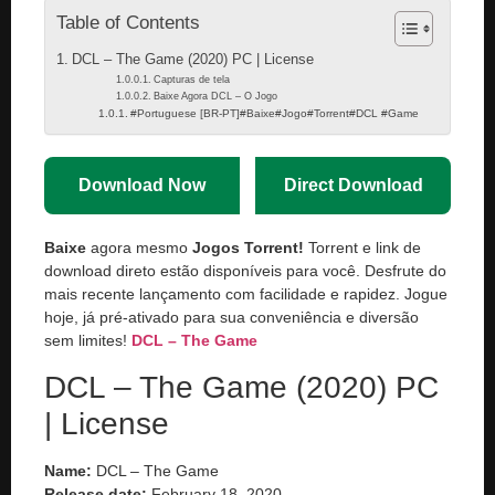
Table of Contents
DCL – The Game (2020) PC | License
Capturas de tela
Baixe Agora DCL – O Jogo
#Portuguese [BR-PT]#Baixe#Jogo#Torrent#DCL #Game
Download Now
Direct Download
Baixe
agora mesmo
Jogos Torrent!
Torrent e link de
download direto estão disponíveis para você. Desfrute do
mais recente lançamento com facilidade e rapidez. Jogue
hoje, já pré-ativado para sua conveniência e diversão
sem limites!
DCL – The Game
DCL – The Game (2020) PC
| License
Name:
DCL – The Game
Release date:
February 18, 2020