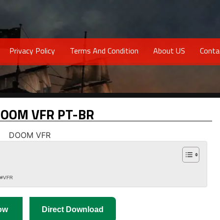
Privacy Policy
Terms And Condition
About US
Conta
DOOM VFR PT-BR
 #VFR
ow
Direct Download