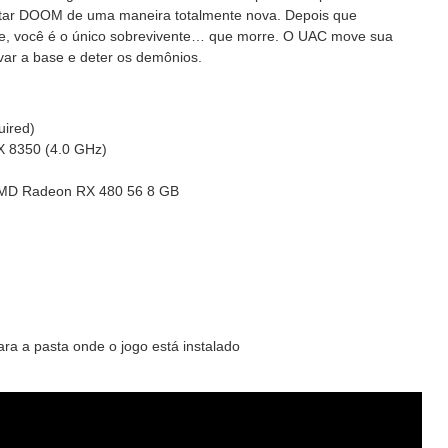
ntar DOOM de uma maneira totalmente nova. Depois que
e, você é o único sobrevivente… que morre. O UAC move sua
lvar a base e deter os demônios.
uired)
FX 8350 (4.0 GHz)
AMD Radeon RX 480 56 8 GB
ra a pasta onde o jogo está instalado