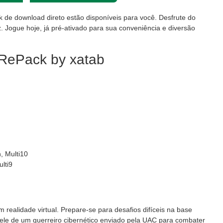
nk de download direto estão disponíveis para você. Desfrute do
. Jogue hoje, já pré-ativado para sua conveniência e diversão
RePack by xatab
, Multi10
lti9
ealidade virtual. Prepare-se para desafios difíceis na base
pele de um guerreiro cibernético enviado pela UAC para combater