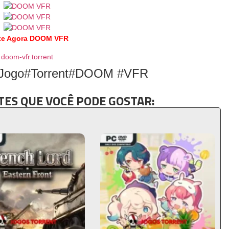
xe Agora DOOM VFR
doom-vfr.torrent
#Jogo#Torrent#DOOM #VFR
ES QUE VOCÊ PODE GOSTAR: