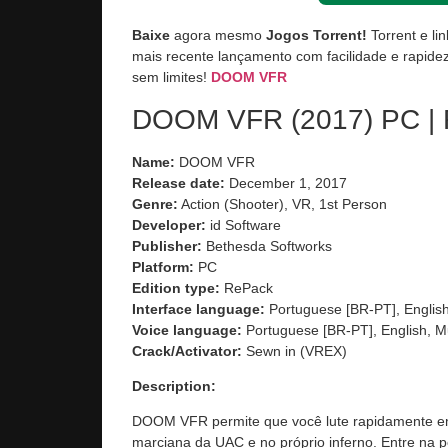
Baixe
agora mesmo
Jogos Torrent!
Torrent e li
mais recente lançamento com facilidade e rapidez
sem limites!
DOOM VFR
DOOM VFR (2017) PC | 
Name:
DOOM VFR
Release date:
December 1, 2017
Genre:
Action (Shooter), VR, 1st Person
Developer:
id Software
Publisher:
Bethesda Softworks
Platform:
PC
Edition type:
RePack
Interface language:
Portuguese [BR-PT], English
Voice language:
Portuguese [BR-PT], English, Mu
Crack/Activator:
Sewn in (VREX)
Description:
DOOM VFR permite que você lute rapidamente em r
marciana da UAC e no próprio inferno. Entre na 