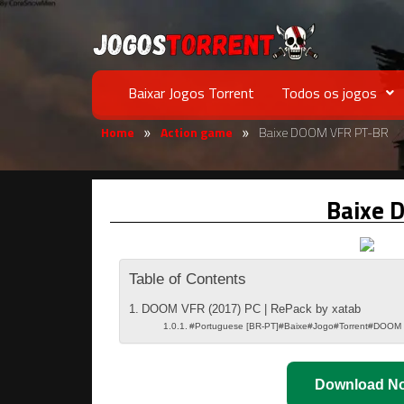
Baixar Jogos Torrent
Todos os jogos
Home
Action game
Baixe DOOM VFR PT-BR
»
»
Baixe 
Table of Contents
DOOM VFR (2017) PC | RePack by xatab
#Portuguese [BR-PT]#Baixe#Jogo#Torrent#DOOM
Download N