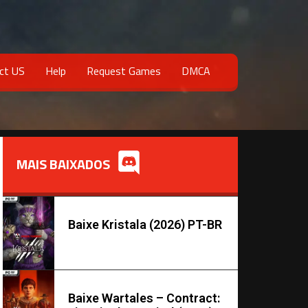
ct US
Help
Request Games
DMCA
MAIS BAIXADOS
Baixe Kristala (2026) PT-BR
Baixe Wartales – Contract: