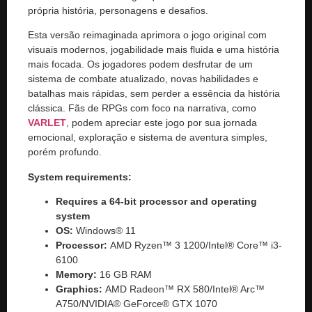
própria história, personagens e desafios.
Esta versão reimaginada aprimora o jogo original com
visuais modernos, jogabilidade mais fluida e uma história
mais focada. Os jogadores podem desfrutar de um
sistema de combate atualizado, novas habilidades e
batalhas mais rápidas, sem perder a essência da história
clássica. Fãs de RPGs com foco na narrativa, como
VARLET
, podem apreciar este jogo por sua jornada
emocional, exploração e sistema de aventura simples,
porém profundo.
System requirements:
Requires a 64-bit processor and operating
system
OS:
Windows® 11
Processor:
AMD Ryzen™ 3 1200/Intel® Core™ i3-
6100
Memory:
16 GB RAM
Graphics:
AMD Radeon™ RX 580/Intel® Arc™
A750/NVIDIA® GeForce® GTX 1070