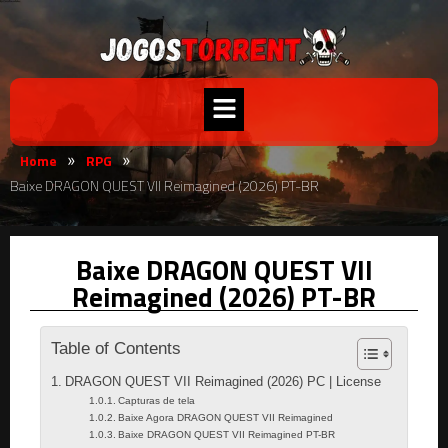
Home
RPG
»
»
Baixe DRAGON QUEST VII Reimagined (2026) PT-BR
Baixe DRAGON QUEST VII
Reimagined (2026) PT-BR
Table of Contents
DRAGON QUEST VII Reimagined (2026) PC | License
Capturas de tela
Baixe Agora DRAGON QUEST VII Reimagined
Baixe DRAGON QUEST VII Reimagined PT-BR