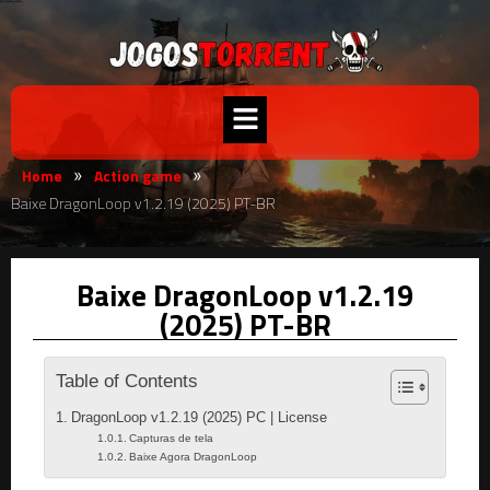
Home
Action game
»
»
Baixe DragonLoop v1.2.19 (2025) PT-BR
Baixe DragonLoop v1.2.19
(2025) PT-BR
Table of Contents
DragonLoop v1.2.19 (2025) PC | License
Capturas de tela
Baixe Agora DragonLoop