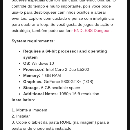
poderes especiais que tornam cada luta emocionante. O
controle do tempo é muito importante, pois você pode
usá-lo para desbloquear caminhos ocultos e alterar
eventos. Explore com cuidado e pense com inteligência
para quebrar o loop. Se você gosta de jogos de ação e
estratégia, também pode conferir
ENDLESS Dungeon.
System requirements:
Requires a 64-bit processor and operating
system
OS:
Windows 10
Processor:
Intel Core 2 Duo E5200
Memory:
4 GB RAM
Graphics:
GeForce 9800GTX+ (1GB)
Storage:
6 GB available space
Additional Notes:
1080p 16:9 resolution
Installation:
1. Monte a imagem
2. Instalar
3. Copie o tablet da pasta RUNE (na imagem) para a
pasta onde o jogo está instalado