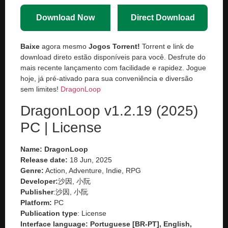
Download Now
Direct Download
Baixe
agora mesmo
Jogos Torrent!
Torrent e link de
download direto estão disponíveis para você. Desfrute do
mais recente lançamento com facilidade e rapidez. Jogue
hoje, já pré-ativado para sua conveniência e diversão
sem limites!
DragonLoop
DragonLoop v1.2.19 (2025)
PC | License
Name: DragonLoop
Release date:
18 Jun, 2025
Genre:
Action, Adventure, Indie, RPG
Developer:
沙因, 小阮
Publisher
:沙因, 小阮
Platform:
PC
Publication type
: License
Interface language: Portuguese [BR-PT], English,