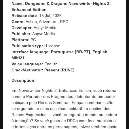
Name: Dungeons & Dragons Neverwinter Nights 2:
Enhanced Edition
Release date
: 15 Jul, 2025
Genre:
Action, Adventure, RPG
Developer:
Aspyr Media
Publisher
: Aspyr Media
Platform:
PC
Publication type
: License
Interface language: Portuguese [BR-PT], English,
Milti21
Voice language:
English
Crack/Activator:
Present (RUNE)
Description:
Em Neverwinter Nights 2: Enhanced Edition, você retorna
como o Portador dos Fragmentos, detentor de um poder
cobiçado pelo Rei das Sombras. Forças sombrias estão
se erguendo, e suas escolhas moldarão o destino dos
Reinos Esquecidos — você protegerá o mundo ou cederá
à tentação? Se você gosta de RPGs com foco na história
e fortes laços entre os personagens, talvez também goste