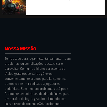
NOSSA MISSÃO
Temos tudo para jogar instantaneamente – sem
problemas ou complicações, basta clicar e
aproveitar. Com uma biblioteca crescente de
títulos gratuitos de vários gêneros,
convenientemente prontos para lançamento,
somos o site nº 1 dedicado a jogadores
satisfeitos. Sem nenhum problema, você pode
facilmente descobrir seu destino definitivo para
um paraíso de jogos gratuito e ilimitado com
links diretos de torrent 100% funcionando