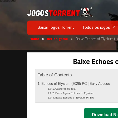
Baixar Jogos Torrent
Todos os jogos
Home
Action game
Baixe Echoes of Elysium (
»
»
Baixe Echoes 
Table of Contents
Echoes of Elysium (2026) PC | Early Access
Capturas de tela
Baixe Agora Echoes of Elysium
Baixe Echoes of Elysium PT-BR
Download N