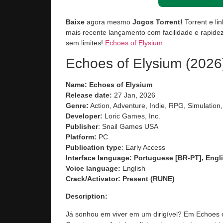
Baixe
agora mesmo
Jogos Torrent!
Torrent e li
mais recente lançamento com facilidade e rapidez
sem limites!
Echoes of Elysium
Echoes of Elysium (2026
Name: Echoes of Elysium
Release date:
27 Jan, 2026
Genre:
Action, Adventure, Indie, RPG, Simulation,
Developer:
Loric Games, Inc.
Publisher
: Snail Games USA
Platform:
PC
Publication type
: Early Access
Interface language: Portuguese [BR-PT], Engli
Voice language:
English
Crack/Activator:
Present (
RUNE
)
Description:
Já sonhou em viver em um dirigível? Em Echoes o