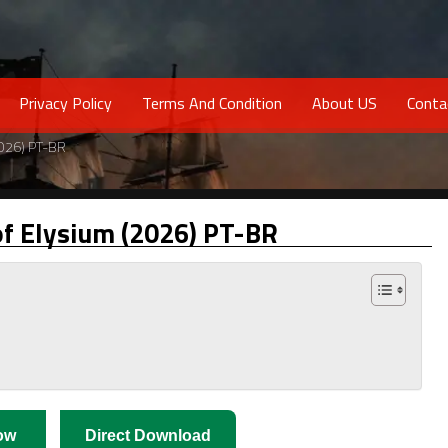
Privacy Policy
Terms And Condition
About US
Conta
2026) PT-BR
of Elysium (2026) PT-BR
ow
Direct Download