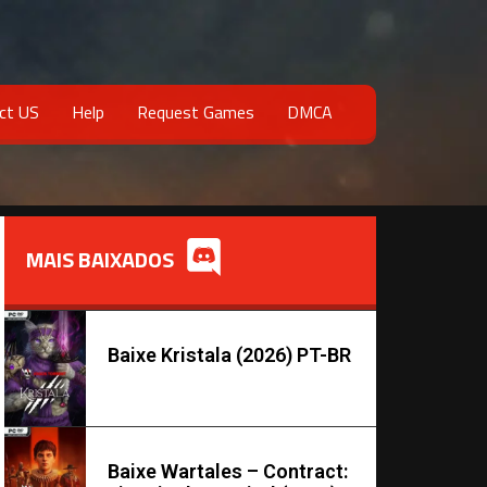
ct US
Help
Request Games
DMCA
MAIS BAIXADOS
Baixe Kristala (2026) PT-BR
Baixe Wartales – Contract: