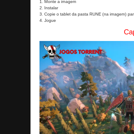
1. Monte a imagem
2. Instalar
3. Copie o tablet da pasta RUNE (na imagem) para
4. Jogue
Cap