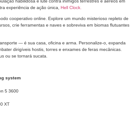
pulação habilidosa e lute contra inimigos terrestres e aéreos em
ra experiência de ação única,
Hell Clock.
modo cooperativo online. Explore um mundo misterioso repleto de
rsos, crie ferramentas e naves e sobreviva em biomas flutuantes
ransporte — é sua casa, oficina e arma. Personalize-o, expanda
ater dirigíveis hostis, torres e enxames de feras mecânicas.
us ou se tornará sucata.
ing system
en 5 3600
00 XT