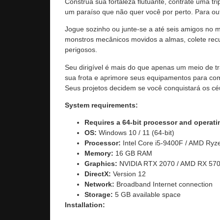
Construa sua fortaleza flutuante, contrate uma tri
um paraíso que não quer você por perto. Para out
Jogue sozinho ou junte-se a até seis amigos no 
monstros mecânicos movidos a almas, colete recu
perigosos.
Seu dirigível é mais do que apenas um meio de t
sua frota e aprimore seus equipamentos para comb
Seus projetos decidem se você conquistará os cé
System requirements:
Requires a 64-bit processor and operat
OS:
Windows 10 / 11 (64-bit)
Processor:
Intel Core i5-9400F / AMD Ryz
Memory:
16 GB RAM
Graphics:
NVIDIA RTX 2070 / AMD RX 57
DirectX:
Version 12
Network:
Broadband Internet connection
Storage:
5 GB available space
Installation: