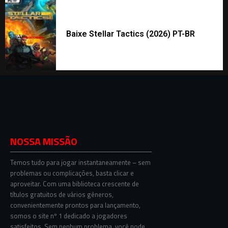
Baixe Stellar Tactics (2026) PT-BR
NOSSA MISSÃO
Temos tudo para jogar instantaneamente – sem
problemas ou complicações, basta clicar e
aproveitar. Com uma biblioteca crescente de
títulos gratuitos de vários gêneros,
convenientemente prontos para lançamento,
somos o site nº 1 dedicado a jogadores
satisfeitos. Sem nenhum problema, você pode