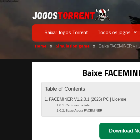
Baixar Jogos Torrent
Todos os jogos
Home
Simulation game
Baixe FACEMINER V1.2
»
»
Baixe FACEMINE
Table of Contents
FACEMINER V1.2.3.1 (2025) PC | License
Capturas de tela
Baixe Agora FACEMINER
Download N