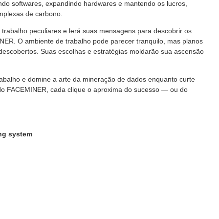
ndo softwares, expandindo hardwares e mantendo os lucros,
omplexas de carbono.
trabalho peculiares e lerá suas mensagens para descobrir os
NER. O ambiente de trabalho pode parecer tranquilo, mas planos
descobertos. Suas escolhas e estratégias moldarão sua ascensão
trabalho e domine a arte da mineração de dados enquanto curte
0. No FACEMINER, cada clique o aproxima do sucesso — ou do
ing system