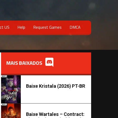
ct US
Help
Request Games
DMCA
MAIS BAIXADOS
Baixe Kristala (2026) PT-BR
Baixe Wartales – Contract: