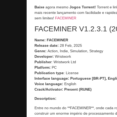
Baixe
agora mesmo
Jogos Torrent!
Torrent e li
mais recente lançamento com facilidade e rapidez
sem limites!
FACEMINER
FACEMINER V1.2.3.1 (20
Name: FACEMINER
Release date:
28 Feb, 2025
Genre:
Action, Indie, Simulation, Strategy
Developer:
Wristwork
Publisher
: Wristwork Ltd
Platform:
PC
Publication type
: License
Interface language: Portuguese [BR-PT], Engli
Voice language:
English
Crack/Activator:
Present (RUNE)
Description:
Entre no mundo do **FACEMINER**, onde cada ros
construir um enorme império de processamento d