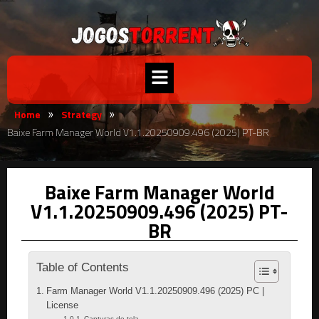
Home
Strategy
»
»
Baixe Farm Manager World V1.1.20250909.496 (2025) PT-BR
Baixe Farm Manager World
V1.1.20250909.496 (2025) PT-
BR
Table of Contents
Farm Manager World V1.1.20250909.496 (2025) PC |
License
Capturas de tela