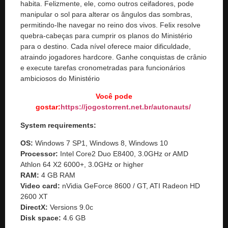
habita. Felizmente, ele, como outros ceifadores, pode
manipular o sol para alterar os ângulos das sombras,
permitindo-lhe navegar no reino dos vivos. Felix resolve
quebra-cabeças para cumprir os planos do Ministério
para o destino. Cada nível oferece maior dificuldade,
atraindo jogadores hardcore. Ganhe conquistas de crânio
e execute tarefas cronometradas para funcionários
ambiciosos do Ministério
Você pode
gostar:
https://jogostorrent.net.br/
autonauts
/
‎
System requirements:
OS:
Windows 7 SP1, Windows 8, Windows 10
Processor:
Intel Core2 Duo E8400, 3.0GHz or AMD
Athlon 64 X2 6000+, 3.0GHz or higher
RAM:
4 GB RAM
Video card:
nVidia GeForce 8600 / GT, ATI Radeon HD
2600 XT
DirectX:
Versions 9.0c
Disk space:
4.6 GB