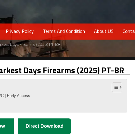
Privacy Policy
Terms And Condition
About US
Conta
arkest Days Firearms (2025) PT-BR
Darkest Days Firearms (2025) PT-BR
PC | Early Access
ow
Direct Download