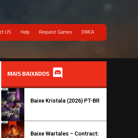
ct US
Help
Request Games
DMCA
MAIS BAIXADOS
Baixe Kristala (2026) PT-BR
Baixe Wartales – Contract: