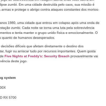
ipse zumbi. Em uma cidade destruída pelo caos, sua missão é
a armas e protege o abrigo contra ataques constantes dos mortos-
os anos 1980, uma cidade que entrou em colapso após uma onda de
estação zumbi. Cada noite se torna uma luta pela sobrevivência
imentos e tenta manter o grupo unido física e emocionalmente. O
bis quanto de humanos desesperados.
 decisões difíceis que afetam diretamente o destino dos
ar, fugir ou arriscar tudo por recursos importantes. Quem gosta
 de
Five Nights at Freddy’s: Security Breach
provavelmente vai
vência deste jogo.
ing system
500X
MD RX 5700