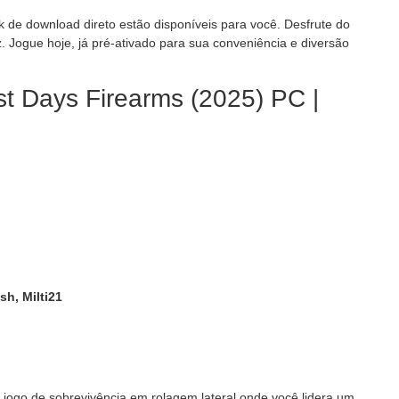
nk de download direto estão disponíveis para você. Desfrute do
. Jogue hoje, já pré-ativado para sua conveniência e diversão
st Days Firearms (2025) PC |
sh, Milti21
jogo de sobrevivência em rolagem lateral onde você lidera um