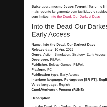
Baixe
agora mesmo
Jogos Torrent!
Torrent e li
mais recente lançamento com facilidade e rapidez
sem limites!
Into the Dead: Our Darkest Days
Into the Dead Our Darke
Early Access
Name: Into the Dead: Our Darkest Days
Release date
: 10 Apr, 2025
Genre:
Action, Simulation, Strategy, Early Access
Developer:
PikPok
Publisher
: Boltray Games, PikPok
Platform:
PC
Publication type
: Early Access
Interface language: Portuguese [BR-PT], Engli
Voice language:
English
Crack/Activator:
Present (RUNE)
Description:
Into the Dead: Our Darkest Days – Firearms
é um 