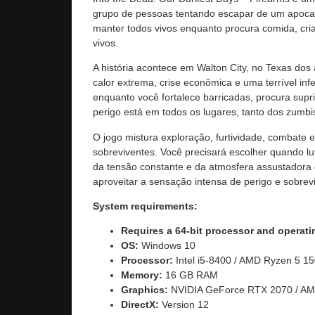
grupo de pessoas tentando escapar de um apocal
manter todos vivos enquanto procura comida, cri
vivos.
A história acontece em Walton City, no Texas d
calor extrema, crise econômica e uma terrível inf
enquanto você fortalece barricadas, procura supr
perigo está em todos os lugares, tanto dos zum
O jogo mistura exploração, furtividade, combate e
sobreviventes. Você precisará escolher quando lut
da tensão constante e da atmosfera assustadora
aproveitar a sensação intensa de perigo e sobrevi
System requirements:
Requires a 64-bit processor and operat
OS:
Windows 10
Processor:
Intel i5-8400 / AMD Ryzen 5 1
Memory:
16 GB RAM
Graphics:
NVIDIA GeForce RTX 2070 / A
DirectX:
Version 12