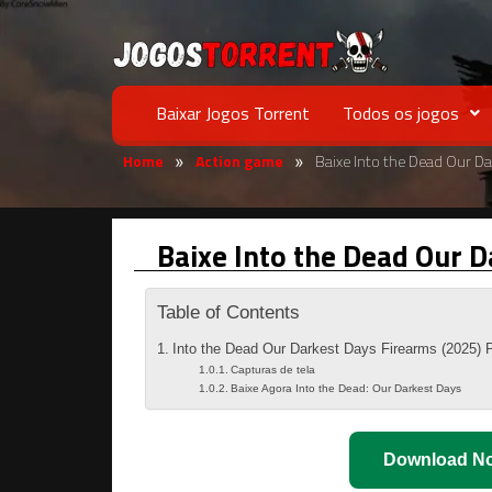
Baixar Jogos Torrent
Todos os jogos
Home
Action game
Baixe Into the Dead Our D
»
»
Baixe Into the Dead Our 
Table of Contents
Into the Dead Our Darkest Days Firearms (2025) 
Capturas de tela
Baixe Agora Into the Dead: Our Darkest Days
Download N