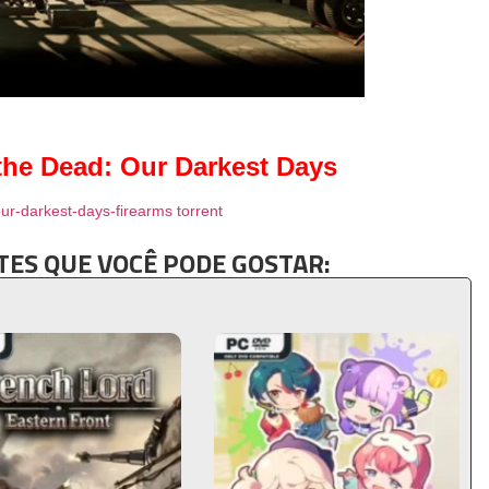
the Dead: Our Darkest Days
ur-darkest-days-firearms torrent
ES QUE VOCÊ PODE GOSTAR: