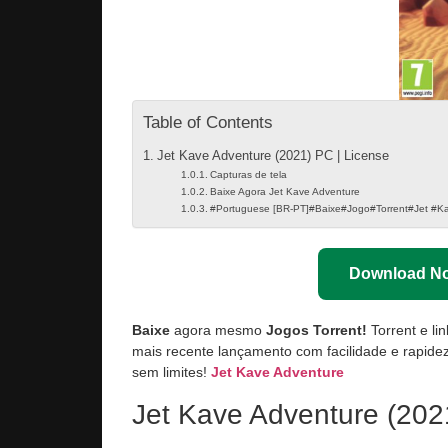
Table of Contents
Jet Kave Adventure (2021) PC | License
Capturas de tela
Baixe Agora Jet Kave Adventure
#Portuguese [BR-PT]#Baixe#Jogo#Torrent#Jet #K
Download N
Baixe
agora mesmo
Jogos Torrent!
Torrent e li
mais recente lançamento com facilidade e rapidez
sem limites!
Jet Kave Adventure
Jet Kave Adventure (202