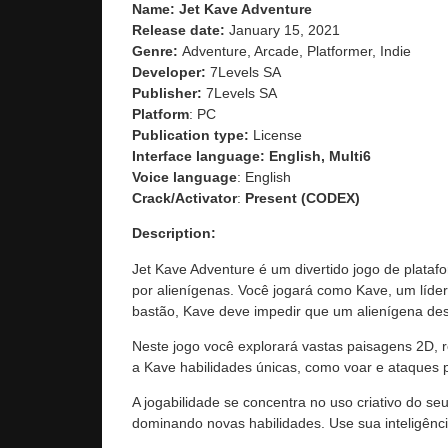
Name: Jet Kave Adventure
Release date:
January 15, 2021
Genre:
Adventure, Arcade, Platformer, Indie
Developer:
7Levels SA
Publisher:
7Levels SA
Platform
: PC
Publication type:
License
Interface language: English, Multi6
Voice language
: English
Crack/Activator
:
Present (CODEX)
Description:
Jet Kave Adventure é um divertido jogo de plat
por alienígenas. Você jogará como Kave, um líde
bastão, Kave deve impedir que um alienígena des
Neste jogo você explorará vastas paisagens 2D, r
a Kave habilidades únicas, como voar e ataques p
A jogabilidade se concentra no uso criativo do se
dominando novas habilidades. Use sua inteligência