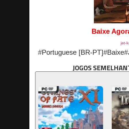
Baixe Ago
jet-
#Portuguese [BR-PT]#Baixe#
JOGOS SEMELHANT