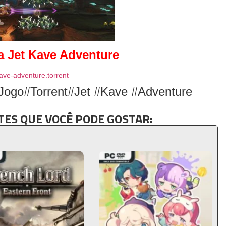
ra
Jet Kave Adventure
kave-adventure.torrent
Jogo#Torrent#Jet #Kave #Adventure
ES QUE VOCÊ PODE GOSTAR: