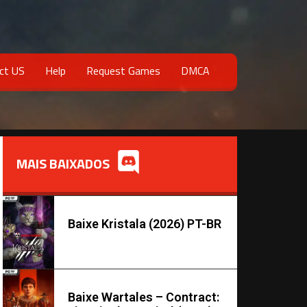
ct US
Help
Request Games
DMCA
MAIS BAIXADOS
Baixe Kristala (2026) PT-BR
Baixe Wartales – Contract: