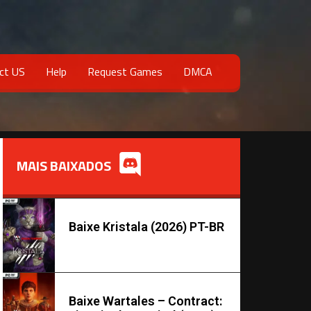
ct US
Help
Request Games
DMCA
MAIS BAIXADOS
Baixe Kristala (2026) PT-BR
Baixe Wartales – Contract: