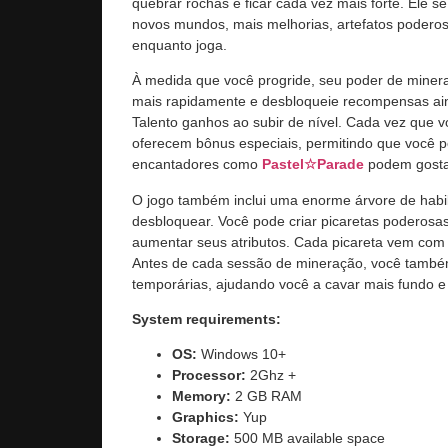
quebrar rochas e ficar cada vez mais forte. Ele s
novos mundos, mais melhorias, artefatos poderoso
enquanto joga.
À medida que você progride, seu poder de miner
mais rapidamente e desbloqueie recompensas ai
Talento ganhos ao subir de nível. Cada vez que
oferecem bônus especiais, permitindo que você pe
encantadores como
Pastel☆Parade
podem gostar
O jogo também inclui uma enorme árvore de hab
desbloquear. Você pode criar picaretas poderos
aumentar seus atributos. Cada picareta vem com s
Antes de cada sessão de mineração, você também
temporárias, ajudando você a cavar mais fundo e 
System requirements:
OS:
Windows 10+
Processor:
2Ghz +
Memory:
2 GB RAM
Graphics:
Yup
Storage:
500 MB available space