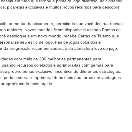
e baseia em tudo que tornou o primeiro jogo divertido, adicionando
s, picaretas exclusivas e muitos novos recursos para descobrir
ação aumenta drasticamente, permitindo que você destrua rochas
nda maiores. Novos mundos ficam disponíveis usando Pontos de
 você desbloqueia um novo mundo, recebe Cartas de Talento que
rsonalize seu estilo de jogo. Fãs de jogos coloridos e
 da progressão recompensadora e da atmosfera leve do jogo.
ilidades com mais de 200 melhorias permanentes para
as usando recursos coletados e aprimorá-las com gemas para
eu próprio bônus exclusivo, incentivando diferentes estratégias.
 pode comprar e aprimorar itens úteis que fornecem vantagens
progredir ainda mais rápido.