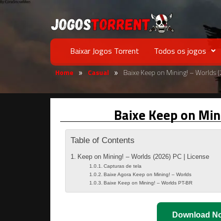
Baixar Jogos Torrent
Todos os jogos
Home
Casual
Baixe Keep on Mining! – Worlds 
»
»
Baixe Keep on Min
Table of Contents
Keep on Mining! – Worlds (2026) PC | License
Capturas de tela
Baixe Agora Keep on Mining! – Worlds
Baixe Keep on Mining! – Worlds PT-BR
Download N