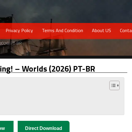
Privacy Policy
Terms And Condition
About US
Conta
(2026) PT-BR
ing! – Worlds (2026) PT-BR
ow
Direct Download