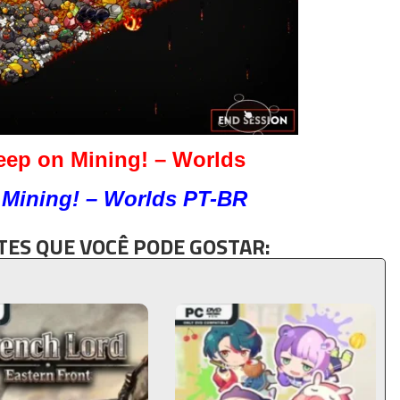
eep on Mining! – Worlds
 Mining! – Worlds PT-BR
ES QUE VOCÊ PODE GOSTAR: