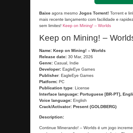
Baixe
agora mesmo
Jogos Torrent!
Torrent e li
mais recente lançamento com facilidade e rapidez
sem limites!
Keep on Mining! – Worlds
Keep on Mining! – World
Name: Keep on Mining! – Worlds
Release date:
30 Mar, 2026
Genre:
Casual, Indie
Developer:
EagleEye Games
Publisher
: EagleEye Games
Platform:
PC
Publication type
: License
Interface language: Portuguese [BR-PT], Engli
Voice language:
English
Crack/Activator:
Present (GOLDBERG)
Description:
Continue Minerando! – Worlds é um jogo increment