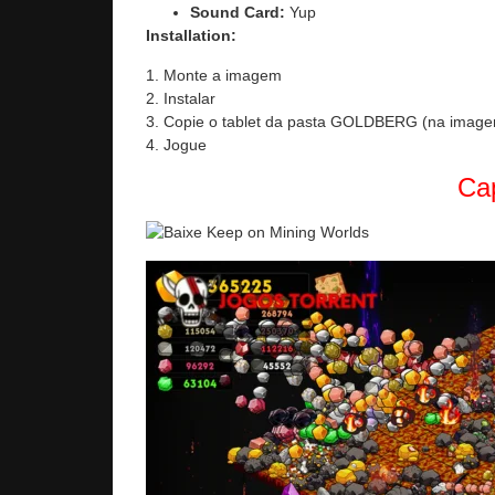
Sound Card:
Yup
Installation:
1. Monte a imagem
2. Instalar
3. Copie o tablet da pasta GOLDBERG (na imagem
4. Jogue
Cap