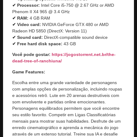
✔ Processor:
Intel Core i5-750 @ 2.67 GHz or AMD
Phenom II X4 965 @ 3.4 GHz
✔ RAM:
4 GB RAM
✔ Video card:
NVIDIA GeForce GTX 480 or AMD
Radeon HD 5850 (DirectX: Version 11)
✔ Sound card:
DirectX-compatible sound device
✔ Free hard disk space:
43 GB
Você pode gostar:
https://jogostorrent.net.br/
the-
dead-tree-of-ranchiuna
/
Game Features:
Escolha entre uma grande variedade de personagens
com amplas opções de personalização, incluindo roupas
e acessórios retrô. Lute em 20 arenas destrutíveis com
som envolvente e partidas online emocionantes.
Personagens equilibrados permitem que você encontre
seu estilo favorito. Competir em Ligas Classificatórias
mensais para mostrar suas habilidades. Desfrute de um
enredo cinematográfico e aprenda a mecânica do jogo
através de um extenso tutorial. Treine sua IA e desafie