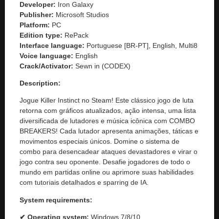
Developer:
Iron Galaxy
Publisher:
Microsoft Studios
Platform:
PC
Edition type:
RePack
Interface language:
Portuguese [BR-PT], English, Multi8
Voice language:
English
Crack/Activator:
Sewn in (CODEX)
Description:
Jogue Killer Instinct no Steam! Este clássico jogo de luta
retorna com gráficos atualizados, ação intensa, uma lista
diversificada de lutadores e música icônica com COMBO
BREAKERS! Cada lutador apresenta animações, táticas e
movimentos especiais únicos. Domine o sistema de
combo para desencadear ataques devastadores e virar o
jogo contra seu oponente. Desafie jogadores de todo o
mundo em partidas online ou aprimore suas habilidades
com tutoriais detalhados e sparring de IA.
System requirements:
✔ Operating system:
Windows 7/8/10