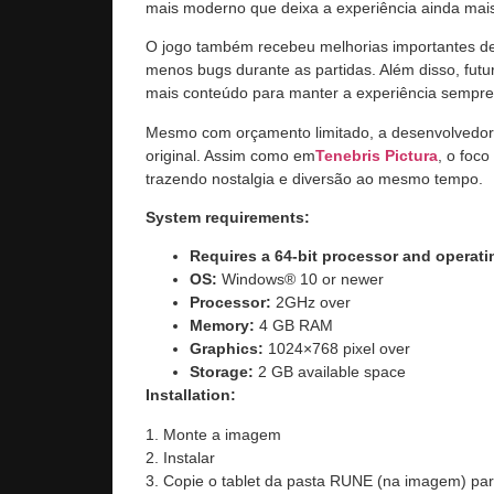
mais moderno que deixa a experiência ainda mais
O jogo também recebeu melhorias importantes de
menos bugs durante as partidas. Além disso, fut
mais conteúdo para manter a experiência sempre 
Mesmo com orçamento limitado, a desenvolvedora
original. Assim como em
Tenebris Pictura
, o foc
trazendo nostalgia e diversão ao mesmo tempo.
System requirements:
Requires a 64-bit processor and operat
OS:
Windows® 10 or newer
Processor:
2GHz over
Memory:
4 GB RAM
Graphics:
1024×768 pixel over
Storage:
2 GB available space
Installation:
1. Monte a imagem
2. Instalar
3. Copie o tablet da pasta RUNE (na imagem) para