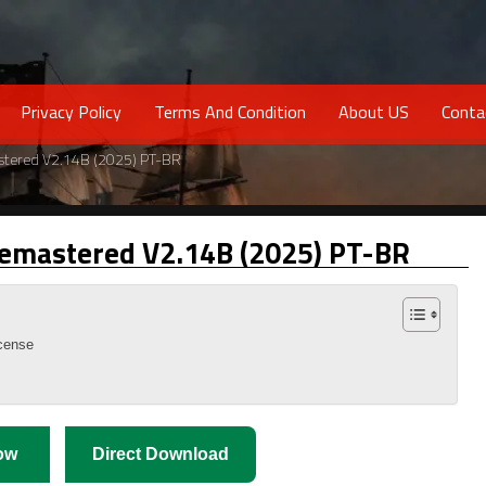
Privacy Policy
Terms And Condition
About US
Conta
astered V2.14B (2025) PT-BR
 Remastered V2.14B (2025) PT-BR
icense
ow
Direct Download