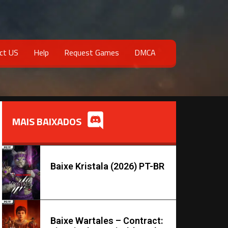
ct US
Help
Request Games
DMCA
MAIS BAIXADOS
Baixe Kristala (2026) PT-BR
Baixe Wartales – Contract: