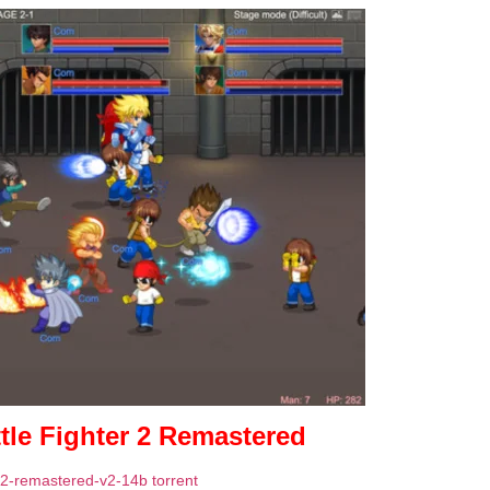
ttle Fighter 2 Remastered
er-2-remastered-v2-14b torrent