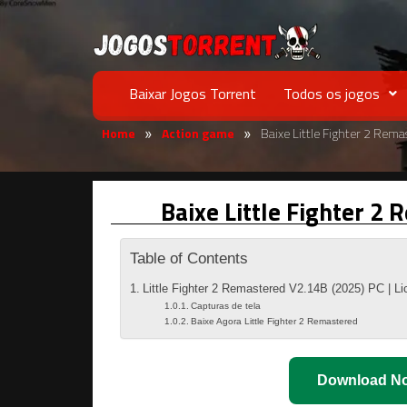
Baixar Jogos Torrent
Todos os jogos
Home
Action game
Baixe Little Fighter 2 Rem
»
»
Baixe Little Fighter 2
Table of Contents
Little Fighter 2 Remastered V2.14B (2025) PC | L
Capturas de tela
Baixe Agora Little Fighter 2 Remastered
Download N