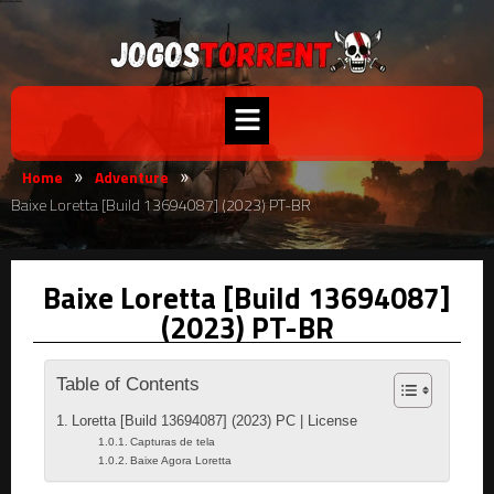
Home
Adventure
»
»
Baixe Loretta [Build 13694087] (2023) PT-BR
Baixe Loretta [Build 13694087]
(2023) PT-BR
Table of Contents
Loretta [Build 13694087] (2023) PC | License
Capturas de tela
Baixe Agora Loretta