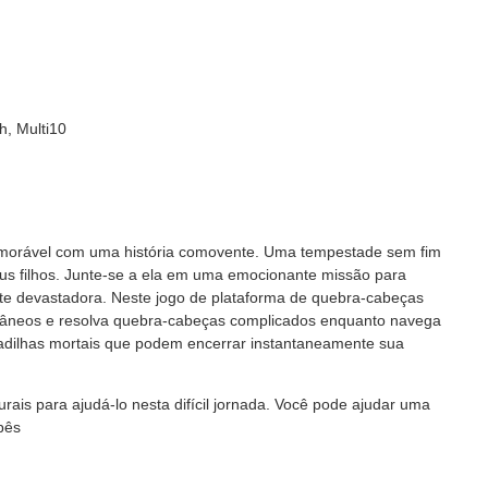
h, Multi10
emorável com uma história comovente. Uma tempestade sem fim
s filhos. Junte-se a ela em uma emocionante missão para
e devastadora. Neste jogo de plataforma de quebra-cabeças
rrâneos e resolva quebra-cabeças complicados enquanto navega
adilhas mortais que podem encerrar instantaneamente sua
rais para ajudá-lo nesta difícil jornada. Você pode ajudar uma
bês