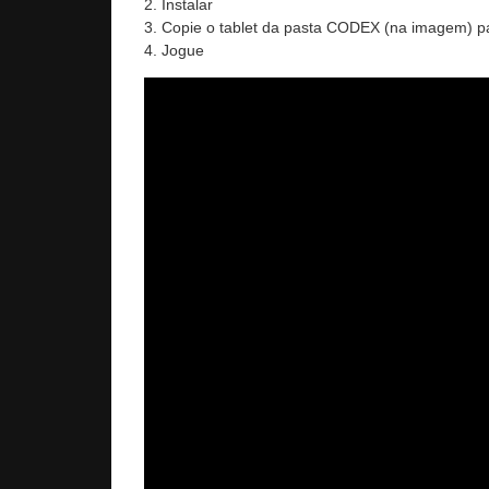
2. Instalar
3. Copie o tablet da pasta CODEX (na imagem) pa
4. Jogue