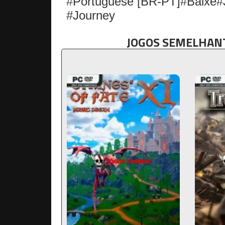
#Portuguese [BR-PT]#Baixe#
#Journey
JOGOS SEMELHANT