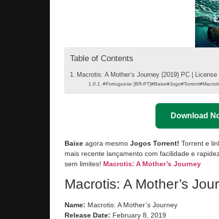
Table of Contents
Macrotis: A Mother’s Journey (2019) PC | License
#Portuguese [BR-PT]#Baixe#Jogo#Torrent#Macroti
Download N
Baixe
agora mesmo
Jogos Torrent!
Torrent e li
mais recente lançamento com facilidade e rapidez
sem limites!
Macrotis: A Mother’s Journey
Macrotis: A Mother’s Jou
Name:
Macrotis: A Mother’s Journey
Release Date:
February 8, 2019