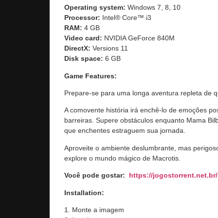
Operating system:
Windows 7, 8, 10
Processor:
Intel® Core™ i3
RAM:
4 GB
Video card:
NVIDIA GeForce 840M
DirectX:
Versions 11
Disk space:
6 GB
Game Features:
Prepare-se para uma longa aventura repleta de 
A comovente história irá enchê-lo de emoções pos
barreiras. Supere obstáculos enquanto Mama Bilb
que enchentes estraguem sua jornada.
Aproveite o ambiente deslumbrante, mas perigoso. 
explore o mundo mágico de Macrotis.
Você pode gostar:
https://jogostorrent.net.br/
Installation:
1. Monte a imagem