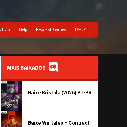
ct US
Help
Request Games
DMCA
MAIS BAIXADOS
Baixe Kristala (2026) PT-BR
Baixe Wartales – Contract: