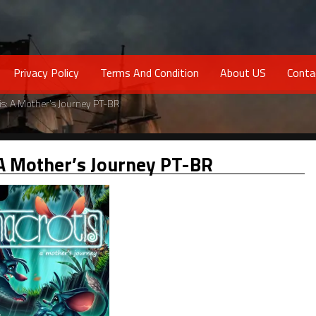
Privacy Policy
Terms And Condition
About US
Conta
is: A Mother’s Journey PT-BR
 A Mother’s Journey PT-BR