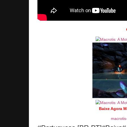
Baixe Agora M
macrotis