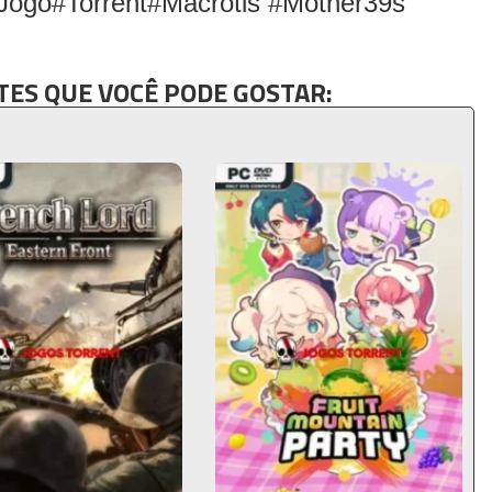
Jogo#Torrent#Macrotis #Mother39s
ES QUE VOCÊ PODE GOSTAR: