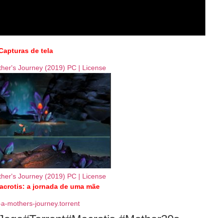
Capturas de tela
acrotis: a jornada de uma mãe
-a-mothers-journey.torrent