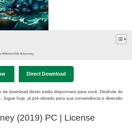
s #Mother39s #Journey
ow
Direct Download
nk de download direto estão disponíveis para você. Desfrute do
. Jogue hoje, já pré-ativado para sua conveniência e diversão
rney (2019) PC | License