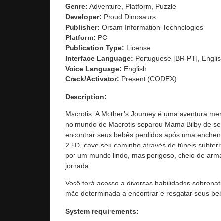
Genre:
Adventure, Platform, Puzzle
Developer:
Proud Dinosaurs
Publisher:
Orsam Information Technologies
Platform:
PC
Publication Type:
License
Interface Language:
Portuguese [BR-PT], Englis
Voice Language:
English
Crack/Activator:
Present (CODEX)
Description:
Macrotis: A Mother’s Journey é uma aventura m
no mundo de Macrotis separou Mama Bilby de seu
encontrar seus bebês perdidos após uma enchent
2.5D, cave seu caminho através de túneis subte
por um mundo lindo, mas perigoso, cheio de arm
jornada.
Você terá acesso a diversas habilidades sobrenatu
mãe determinada a encontrar e resgatar seus be
System requirements: