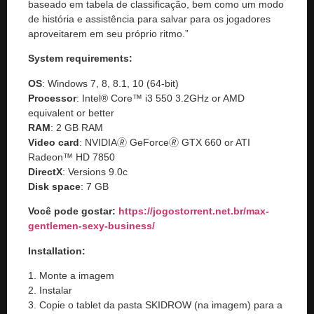
baseado em tabela de classificação, bem como um modo
de história e assistência para salvar para os jogadores
aproveitarem em seu próprio ritmo.”
System requirements:
OS
: Windows 7, 8, 8.1, 10 (64-bit)
Processor
: Intel® Core™ i3 550 3.2GHz or AMD
equivalent or better
RAM
: 2 GB RAM
Video
card
: NVIDIA🄬 GeForce🄬 GTX 660 or ATI
Radeon™ HD 7850
DirectX
: Versions 9.0c
Disk
space
: 7 GB
Você pode gostar:
https://jogostorrent.net.br/
max-
gentlemen-sexy-business
/
Installation:
1. Monte a imagem
2. Instalar
3. Copie o tablet da pasta SKIDROW (na imagem) para a