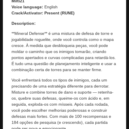
Milti21
Voice language:
English
Crack/Activator:
Present (RUNE)
Description:
**Mineral Defense** é uma mistura de defesa de torre e
jogabilidade roguelite, onde você controla como o mapa
cresce. À medida que desbloqueia peças, você pode
moldar o caminho que os inimigos tomarão, criando
pontos apertados e curvas complicadas para retardá-los.
É tudo uma questão de planejamento inteligente e usar a
combinação certa de torres para se manter firme.
Você enfrentará todos os tipos de inimigos, cada um
precisando de uma estratégia diferente para derrotar.
Misture e combine torres de dano e suporte — retenha-
os, quebre suas defesas, queime-os com ácido e, em
seguida, exploda-os com mísseis. Após cada rodada,
você pode escolher melhorias poderosas e construir
defesas mais fortes. Com mais de 100 recompensas e
184 opções de pesquisa (e crescendo), cada partida
pode ser nova e emocionante.