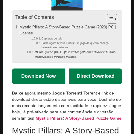
Table of Contents
Mystic Pillars: A Story-Based Puzzle Game (2020) PC |
License
Capturas de tela
Baixe Agora Mystic Pillars: um jogo de quebra-cabeça
baseado em histórias
#Portuguese [BR-PT]#Baixe#Jogo#Torrent#Mystic #Pillars
#StoryBased #Puzzle #Game
Download Now
Direct Download
Baixe
agora mesmo
Jogos Torrent!
Torrent e link de
download direto estão disponíveis para você. Desfrute do
mais recente lançamento com facilidade e rapidez. Jogue
hoje, já pré-ativado para sua conveniência e diversão
sem limites!
Mystic Pillars: A Story-Based Puzzle Game
Mystic Pillars: A Story-Based