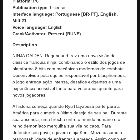
Platform:
PC
Publication type
: License
Interface language: Portuguese [BR-PT], English,
Milti21
Voice language:
English
Crack/Activator:
Present (RUNE)
Description:
NINJA GAIDEN: Ragebound traz uma nova visão da
clássica franquia ninja, combinando o estilo dos jogos de
plataforma 8 bits com mecânicas modernas de combate.
Desenvolvido pela equipe responsável por Blasphemous,
o jogo entrega ação intensa, desafios exigentes e uma
experiência acessível tanto para veteranos quanto para
novos jogadores.
A história começa quando Ryu Hayabusa parte para a
América para cumprir o último desejo de seu pai. Durante
sua ausência, uma brecha entre o mundo humano e o
reino demoníaco mergulha sua vila no caos. Para
defender seu povo, o jovem ninja Kenji Mozu assume a
responsabilidade de enfrentar a ameaça. Assim como em