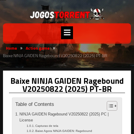
Home
Action game
»
»
Baixe NINJA GAIDEN Ragebound V20250822 (2025) PT-BR
Baixe NINJA GAIDEN Ragebound
V20250822 (2025) PT-BR
Table of Contents
NINJA GAIDEN Ragebound V20250822 (2025) PC |
License
Capturas de tela
Baixe Agora NINJA GAIDEN: Ragebound