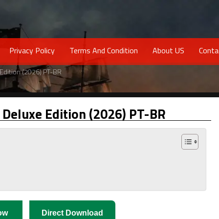
Privacy Policy
Terms And Condition
About US
Conta
e Edition (2026) PT-BR
l Deluxe Edition (2026) PT-BR
ow
Direct Download