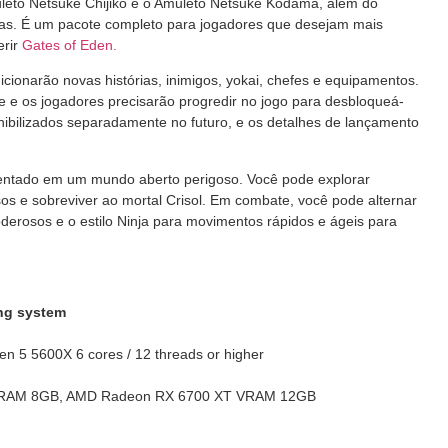
leto Netsuke Chijiko e o Amuleto Netsuke Kodama, além do
mas. É um pacote completo para jogadores que desejam mais
erir
Gates of Eden.
cionarão novas histórias, inimigos, yokai, chefes e equipamentos.
e e os jogadores precisarão progredir no jogo para desbloqueá-
ibilizados separadamente no futuro, e os detalhes de lançamento
ntado em um mundo aberto perigoso. Você pode explorar
sos e sobreviver ao mortal Crisol. Em combate, você pode alternar
oderosos e o estilo Ninja para movimentos rápidos e ágeis para
ing system
n 5 5600X 6 cores / 12 threads or higher
VRAM 8GB, AMD Radeon RX 6700 XT VRAM 12GB