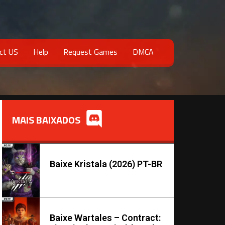
ct US
Help
Request Games
DMCA
MAIS BAIXADOS
Baixe Kristala (2026) PT-BR
Baixe Wartales – Contract: