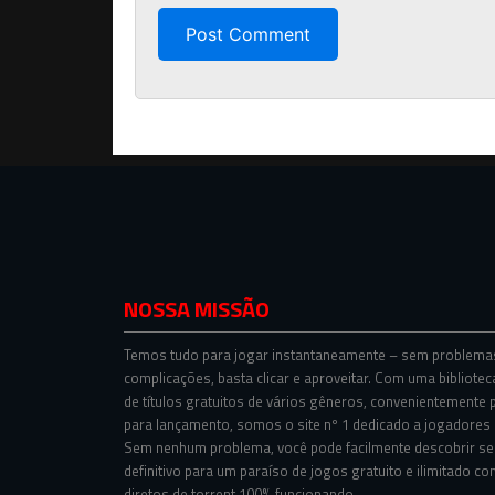
NOSSA MISSÃO
Temos tudo para jogar instantaneamente – sem problema
complicações, basta clicar e aproveitar. Com uma bibliotec
de títulos gratuitos de vários gêneros, convenientemente 
para lançamento, somos o site nº 1 dedicado a jogadores s
Sem nenhum problema, você pode facilmente descobrir se
definitivo para um paraíso de jogos gratuito e ilimitado co
diretos de torrent 100% funcionando