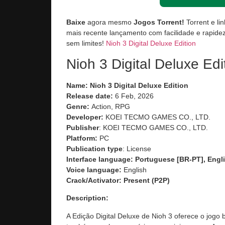
Baixe
agora mesmo
Jogos Torrent!
Torrent e li
mais recente lançamento com facilidade e rapidez
sem limites!
Nioh 3 Digital Deluxe Edition
Nioh 3 Digital Deluxe Edi
Name: Nioh 3 Digital Deluxe Edition
Release date:
6 Feb, 2026
Genre:
Action, RPG
Developer:
KOEI TECMO GAMES CO., LTD.
Publisher
: KOEI TECMO GAMES CO., LTD.
Platform:
PC
Publication type
: License
Interface language: Portuguese [BR-PT], Engli
Voice language:
English
Crack/Activator:
Present (P2P)
Description:
A Edição Digital Deluxe de Nioh 3 oferece o jogo