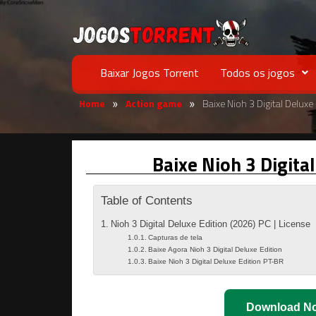
Baixar Jogos Torrent
Todos os jogos
Home
Action game
Baixe Nioh 3 Digital Delux
»
»
Baixe Nioh 3 Digita
Table of Contents
Nioh 3 Digital Deluxe Edition (2026) PC | License
Capturas de tela
Baixe Agora Nioh 3 Digital Deluxe Edition
Baixe Nioh 3 Digital Deluxe Edition PT-BR
Download N