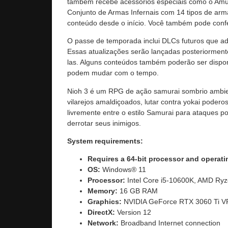
também recebe acessórios especiais como o Amu
Conjunto de Armas Infernais com 14 tipos de ar
conteúdo desde o início. Você também pode conf
O passe de temporada inclui DLCs futuros que adi
Essas atualizações serão lançadas posteriorment
las. Alguns conteúdos também poderão ser dispon
podem mudar com o tempo.
Nioh 3 é um RPG de ação samurai sombrio ambie
vilarejos amaldiçoados, lutar contra yokai podero
livremente entre o estilo Samurai para ataques p
derrotar seus inimigos.
System requirements:
Requires a 64-bit processor and operat
OS:
Windows® 11
Processor:
Intel Core i5-10600K, AMD Ryze
Memory:
16 GB RAM
Graphics:
NVIDIA GeForce RTX 3060 Ti 
DirectX:
Version 12
Network:
Broadband Internet connection