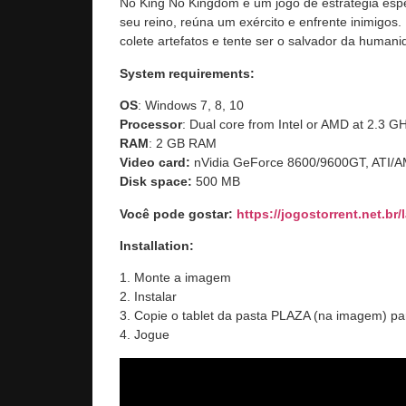
No King No Kingdom é um jogo de estratégia espe
seu reino, reúna um exército e enfrente inimigos.
colete artefatos e tente ser o salvador da humani
System requirements:
OS
: Windows 7, 8, 10
Processor
: Dual core from Intel or AMD at 2.3 G
RAM
: 2 GB RAM
Video card:
nVidia GeForce 8600/9600GT, ATI
Disk space:
500 MB
Você pode gostar:
https://jogostorrent.net.br/
Installation:
1. Monte a imagem
2. Instalar
3. Copie o tablet da pasta PLAZA (na imagem) par
4. Jogue