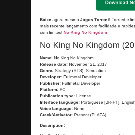
Download N
Baixe
agora mesmo
Jogos Torrent!
Torrent e li
mais recente lançamento com facilidade e rapidez
sem limites!
No King No Kingdom
No King No Kingdom (20
Name:
No King No Kingdom
Release date:
November 21, 2017
Genre:
Strategy (RTS), Simulation
Developer:
Fullmetal Developer
Publisher:
Fullmetal Developer
Platform:
PC
Publication type:
License
Interface language:
Portuguese [BR-PT], English
Voice language:
None
Crack/Activator:
Present (PLAZA)
Description: