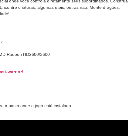
cial onde você controla diretamente seus subordinados. Construa
 Encontre criaturas, algumas úteis, outras não. Monte dragões,
dade!
Hz
/AMD Radeon HD2600/3600
last-warrior
/
a a pasta onde o jogo está instalado