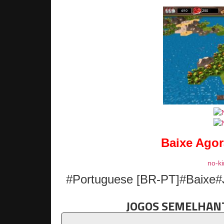
Baixe Agor
no-ki
#Portuguese [BR-PT]#Baixe#
JOGOS SEMELHANT