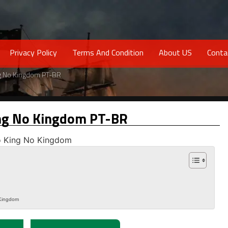
Privacy Policy
Terms And Condition
About US
Conta
ng No Kingdom PT-BR
ing No Kingdom PT-BR
Kingdom