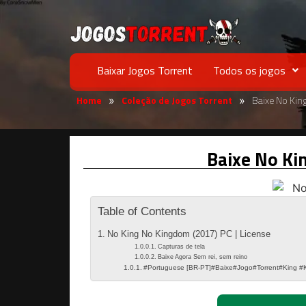
Baixar Jogos Torrent
Todos os jogos
Home
Coleção de Jogos Torrent
Baixe No Ki
»
»
Baixe No K
Table of Contents
No King No Kingdom (2017) PC | License
Capturas de tela
Baixe Agora Sem rei, sem reino
#Portuguese [BR-PT]#Baixe#Jogo#Torrent#King #