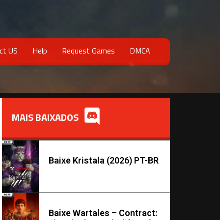
ct US
Help
Request Games
DMCA
MAIS BAIXADOS
Baixe Kristala (2026) PT-BR
Baixe Wartales – Contract: