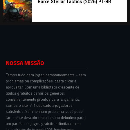
Baixe Stellar Tactics (2026) PT-BR
NOSSA MISSÃO
Temos tudo para jogar instantaneamente – sem
problemas ou complicações, basta clicar e
aproveitar. Com uma biblioteca crescente de
títulos gratuitos de vários gêneros,
convenientemente prontos para lançamento,
somos o site nº 1 dedicado a jogadores
satisfeitos. Sem nenhum problema, você pode
facilmente descobrir seu destino definitivo para
um paraíso de jogos gratuito e ilimitado com
links diretos de torrent 100% funcionando