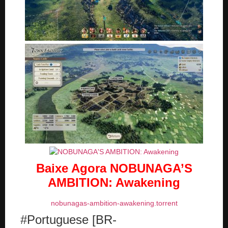
Baixe Agora
NOBUNAGA’S
AMBITION: Awakening
nobunagas-ambition-awakening.torrent
#Portuguese [BR-