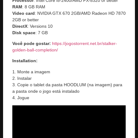
Processor
: Intel Core i5-2400/AMD FX-8320 or better
RAM
: 8 GB RAM
Video card
: NVIDIA GTX 670 2GB/AMD Radeon HD 7870
2GB or better
DirectX
: Versions 10
Disk space
: 7 GB
Você pode gostar
:
https://jogostorrent.net.br/
stalker-
golden-ball-completion
/
Installation:
1. Monte a imagem
2. Instalar
3. Copie o tablet da pasta HOODLUM (na imagem) para
a pasta onde o jogo está instalado
4. Jogue