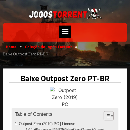
Home
Coleção de Jogos Torrent
»
»
Baixe Outpost Zero PT-BR
Baixe Outpost Zero PT-BR
Table of Contents
Outpost Zero (2019) PC | License
#Portuguese [BR-PT]#Baixe#Jogo#Torrent#Outpost